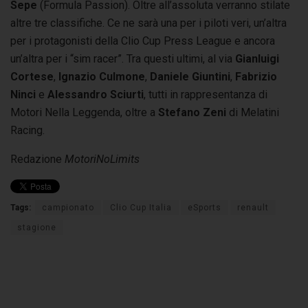
Sepe
(Formula Passion). Oltre all’assoluta verranno stilate
altre tre classifiche. Ce ne sarà una per i piloti veri, un’altra
per i protagonisti della Clio Cup Press League e ancora
un’altra per i “sim racer”. Tra questi ultimi, al via
Gianluigi
Cortese
,
Ignazio Culmone
,
Daniele Giuntini
,
Fabrizio
Ninci
e
Alessandro Sciurti
, tutti in rappresentanza di
Motori Nella Leggenda, oltre a
Stefano Zeni
di Melatini
Racing.
Redazione
MotoriNoLimits
Tags:
campionato
Clio Cup Italia
eSports
renault
stagione