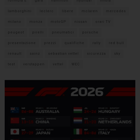
formula E
gara
hamilton
hyundai
imola
lamborghini
leclerc
libere
mclaren
mercedes
milano
monza
motoGP
nissan
orari TV
peugeot
pirelli
pneumatici
porsche
presentazione
prezzi
qualifiche
rally
red bull
renault
sainz
sebastian vettel
sicurezza
sky
test
verstappen
vettel
WEC