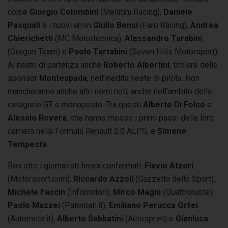
come
Giorgio Colombini
(Melatini Racing),
Daniele
Pasquali
e i nuovi arrivi
Giulio Bensi
(Faro Racing),
Andrea
Chierichetti
(MC Motortecnica),
Alessandro Tarabini
(Oregon Team) e
Paolo Tartabini
(Seven Hills Motorsport).
Ai nastri di partenza anche
Roberto Albertini
, titolare dello
sponsor
Montespada
, nell’inedita veste di pilota. Non
mancheranno anche altri nomi noti, anche nell’ambito delle
categorie GT e monoposto. Tra questi
Alberto Di Folco
e
Alessio Rovera
, che hanno mosso i primi passi della loro
carriera nella Formula Renault 2.0 ALPS, e
Simone
Tempesta
.
Ben otto i giornalisti finora confermati:
Flavio Atzori
(Motorsport.com),
Riccardo Azzoli
(Gazzetta dello Sport),
Michele Faccin
(Infomotori),
Mirco Magni
(Quattroruote),
Paolo Mazzei
(Patentati.it),
Emiliano Perucca Orfei
(Automoto.it),
Alberto Sabbatini
(Autosprint) e
Gianluca