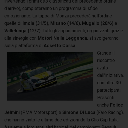
invertendo i primi otto classificati del precedente ordine
d’arrivo), completeranno un programma di sfide
emozionante. La tappa di Monza precederà nell’ordine
quelle di
Imola (31/5)
,
Misano (14/6)
,
Mugello (28/6)
e
Vallelunga (12/7)
. Tutti gli appuntamenti, organizzati grazie
alla sinergia con
Motori Nella Leggenda
, si svolgeranno
sulla piattaforma di
Assetto Corsa
.
Grande il
riscontro
avuto
dall’iniziativa,
con oltre 30
partecipanti.
Presenti
anche
Felice
Jelmini
(PMA Motorsport) e
Simone Di Luca
(Faro Racing),
che hanno vinto le ultime due edizioni della Clio Cup Italia.
Assieme a loro tanti altri habitué del campionato Renault,