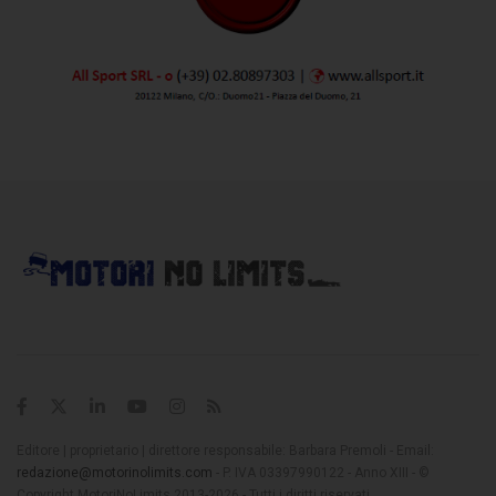
Editore | proprietario | direttore responsabile: Barbara Premoli - Email:
redazione@motorinolimits.com
- P. IVA 03397990122 - Anno XIII - ©
Copyright MotoriNoLimits 2013-2026 - Tutti i diritti riservati