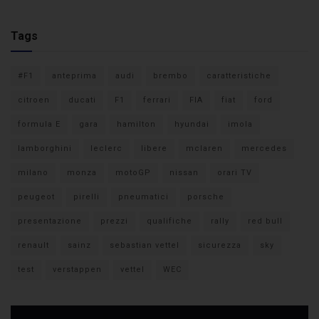
Tags
#F1
anteprima
audi
brembo
caratteristiche
citroen
ducati
F1
ferrari
FIA
fiat
ford
formula E
gara
hamilton
hyundai
imola
lamborghini
leclerc
libere
mclaren
mercedes
milano
monza
motoGP
nissan
orari TV
peugeot
pirelli
pneumatici
porsche
presentazione
prezzi
qualifiche
rally
red bull
renault
sainz
sebastian vettel
sicurezza
sky
test
verstappen
vettel
WEC