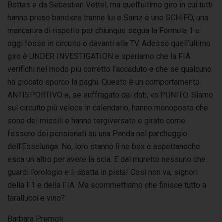
Bottas e da Sebastian Vettel, ma quell’ultimo giro in cui tutti
hanno preso bandiera tranne lui e Sainz è uno SCHIFO, una
mancanza di rispetto per chiunque segua la Formula 1 e
oggi fosse in circuito o davanti alla TV. Adesso quell’ultimo
giro è UNDER INVESTIGATION e speriamo che la FIA
verifichi nel modo più corretto l’accaduto e che se qualcuno
ha giocato sporco la paghi. Questo è un comportamento
ANTISPORTIVO e, se suffragato dai dati, va PUNITO. Siamo
sul circuito più veloce in calendario, hanno monoposto che
sono dei missili e hanno tergiversato e girato come
fossero dei pensionati su una Panda nel parcheggio
dell’Esselunga. No, loro stanno lì ne box e aspettanoche
esca un altro per avere la scia. E dal muretto nessuno che
guardi l’orologio e li sbatta in pista! Così non va, signori
della F1 e della FIA. Ma scommettiamo che finisce tutto a
tarallucci e vino?
Barbara Premoli