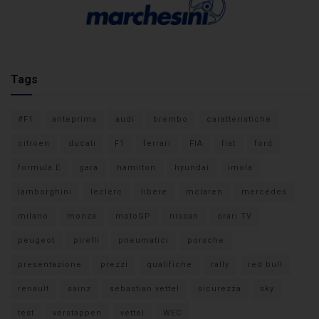
Tags
#F1
anteprima
audi
brembo
caratteristiche
citroen
ducati
F1
ferrari
FIA
fiat
ford
formula E
gara
hamilton
hyundai
imola
lamborghini
leclerc
libere
mclaren
mercedes
milano
monza
motoGP
nissan
orari TV
peugeot
pirelli
pneumatici
porsche
presentazione
prezzi
qualifiche
rally
red bull
renault
sainz
sebastian vettel
sicurezza
sky
test
verstappen
vettel
WEC