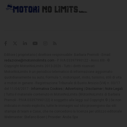
Editore | proprietario | direttore responsabile: Barbara Premoli - Email:
redazione@motorinolimits.com
- P. IVA 03397990122 - Anno XIII - ©
Copyright MotoriNoLimits 2013-2026 - Tutti i diritti riservati
MotoriNoLimits è un periodico telematico di informazione aggiornato
quotidianamente su auto, Formula 1, motorsport, moto, turismo, stili di vita
e motori in genere - Registrazione Tribunale di Busto Arsizio (VA) n. 03/17
del 11/04/2017 -
Informativa Cookies
|
Advertising
|
Disclaimer
|
Note Legali
| Tutto il materiale contenuto in MotoriNoLimits (MotoriNoLimits di Barbara
Premoli - P.IVA 03397990122) è soggetto alle leggi sul Copyright © | Se non
indicato in modo esplicito, tutte le immagini sul sito provengono dai siti
stampa di team e Case, che ne concedono la licenza per utilizzo editoriale
Webmaster: Stefano Boeri | Provider: Aruba Spa