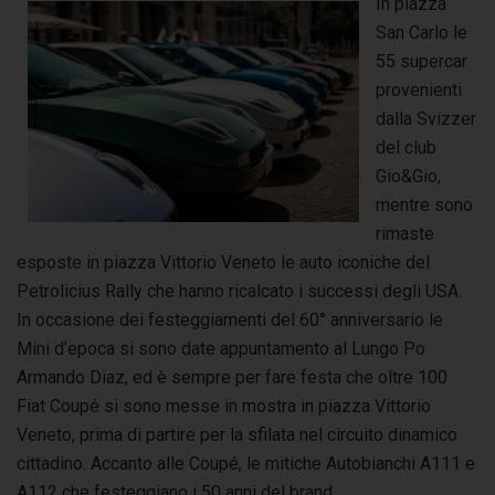
In piazza
San Carlo le
55 supercar
provenienti
dalla Svizzer
del club
Gio&Gio,
mentre sono
rimaste
esposte in piazza Vittorio Veneto le auto iconiche del
Petrolicius Rally che hanno ricalcato i successi degli USA.
In occasione dei festeggiamenti del 60° anniversario le
Mini d’epoca si sono date appuntamento al Lungo Po
Armando Diaz, ed è sempre per fare festa che oltre 100
Fiat Coupé si sono messe in mostra in piazza Vittorio
Veneto, prima di partire per la sfilata nel circuito dinamico
cittadino. Accanto alle Coupé, le mitiche Autobianchi A111 e
A112 che festeggiano i 50 anni del brand.