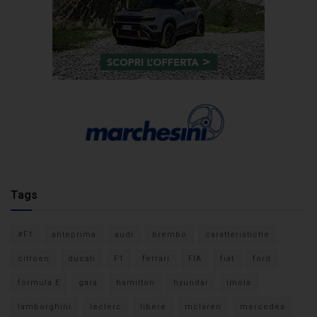
Tags
#F1
anteprima
audi
brembo
caratteristiche
citroen
ducati
F1
ferrari
FIA
fiat
ford
formula E
gara
hamilton
hyundai
imola
lamborghini
leclerc
libere
mclaren
mercedes