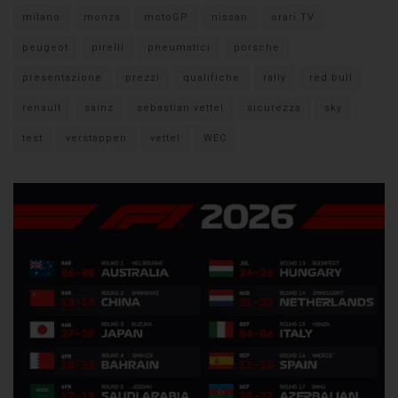
milano
monza
motoGP
nissan
orari TV
peugeot
pirelli
pneumatici
porsche
presentazione
prezzi
qualifiche
rally
red bull
renault
sainz
sebastian vettel
sicurezza
sky
test
verstappen
vettel
WEC