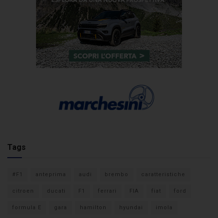
Tags
#F1
anteprima
audi
brembo
caratteristiche
citroen
ducati
F1
ferrari
FIA
fiat
ford
formula E
gara
hamilton
hyundai
imola