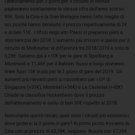
l’abbonamento per 3 giorni per il circuito di Monza
pagheranno esattamente la stessa cifra dell’anno scorso:
95€. Solo la Cina e la Gran Bretagna hanno fatto meglio di
noi, poiché hanno diminuito il prezzo rispettivamente di 2€
e di ben 11€ . I tifosi negli altri Paesi si preparino però a
sborsare più del 2018. L’aumento più irrisorio è quello per il
circuito di Melbourne: la differenza tra 2018/2019 è solo di
0,28€. Saliamo già a +10€ per le gare di Spielberg e
Montmeló e 11,46€ per il Bahrain. Russi e belgi dovranno
tirare fuori 15€ in più per la 3 giorni di gare del 2019. Gli
aumenti più rilevanti però si riscontrano per i GP di
Singapore (+35€), Montréal (+36€) e Le Castellet (+40€).
Chiude la classifica Hockenheim dove il prezzo
dell’abbonamento è salito di ben 50€ rispetto al 2018.
Nonostante questi rincari, quali sono i circuiti più economici
dove godersi la 3 giorni di gare? Al primo posto troviamo la
Cina con un prezzo di 63,38€, seguono Russia con 67,26€