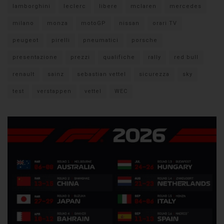
lamborghini
leclerc
libere
mclaren
mercedes
milano
monza
motoGP
nissan
orari TV
peugeot
pirelli
pneumatici
porsche
presentazione
prezzi
qualifiche
rally
red bull
renault
sainz
sebastian vettel
sicurezza
sky
test
verstappen
vettel
WEC