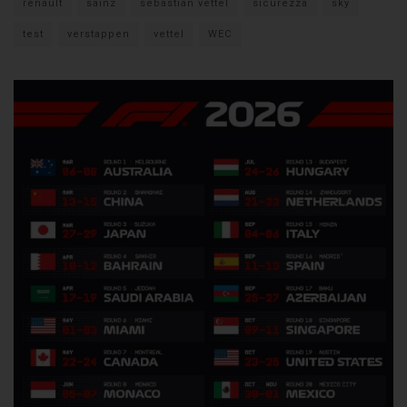
renault
sainz
sebastian vettel
sicurezza
sky
test
verstappen
vettel
WEC