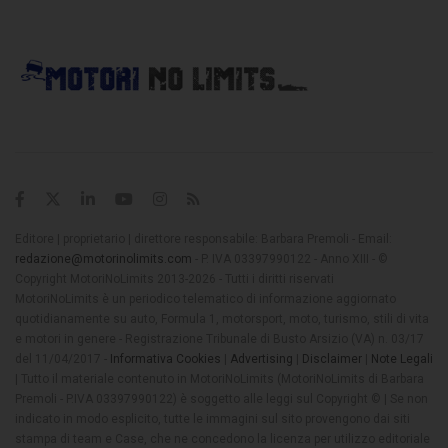
Editore | proprietario | direttore responsabile: Barbara Premoli - Email:
redazione@motorinolimits.com
- P. IVA 03397990122 - Anno XIII - ©
Copyright MotoriNoLimits 2013-2026 - Tutti i diritti riservati
MotoriNoLimits è un periodico telematico di informazione aggiornato
quotidianamente su auto, Formula 1, motorsport, moto, turismo, stili di vita
e motori in genere - Registrazione Tribunale di Busto Arsizio (VA) n. 03/17
del 11/04/2017 -
Informativa Cookies
|
Advertising
|
Disclaimer
|
Note Legali
| Tutto il materiale contenuto in MotoriNoLimits (MotoriNoLimits di Barbara
Premoli - P.IVA 03397990122) è soggetto alle leggi sul Copyright © | Se non
indicato in modo esplicito, tutte le immagini sul sito provengono dai siti
stampa di team e Case, che ne concedono la licenza per utilizzo editoriale