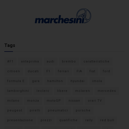
Tags
#F1
anteprima
audi
brembo
caratteristiche
citroen
ducati
F1
ferrari
FIA
fiat
ford
formula E
gara
hamilton
hyundai
imola
lamborghini
leclerc
libere
mclaren
mercedes
milano
monza
motoGP
nissan
orari TV
peugeot
pirelli
pneumatici
porsche
presentazione
prezzi
qualifiche
rally
red bull