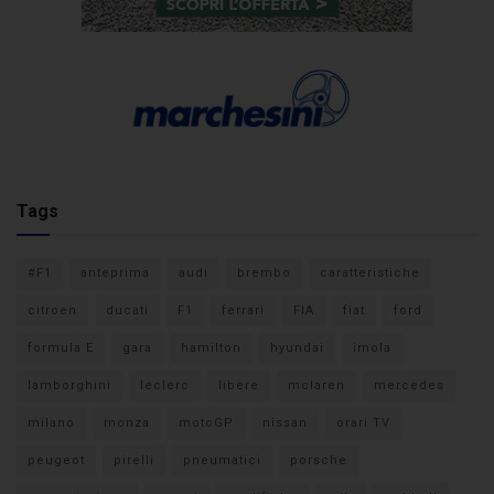
Tags
#F1
anteprima
audi
brembo
caratteristiche
citroen
ducati
F1
ferrari
FIA
fiat
ford
formula E
gara
hamilton
hyundai
imola
lamborghini
leclerc
libere
mclaren
mercedes
milano
monza
motoGP
nissan
orari TV
peugeot
pirelli
pneumatici
porsche