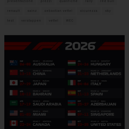
presentazione
prezzi
qualifiche
rally
red bull
renault
sainz
sebastian vettel
sicurezza
sky
test
verstappen
vettel
WEC