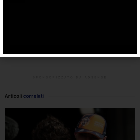
SPONSORIZZATO DA ADSENSE
Articoli
correlati