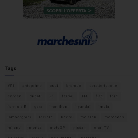
Tags
#F1
anteprima
audi
brembo
caratteristiche
citroen
ducati
F1
ferrari
FIA
fiat
ford
formula E
gara
hamilton
hyundai
imola
lamborghini
leclerc
libere
mclaren
mercedes
milano
monza
motoGP
nissan
orari TV