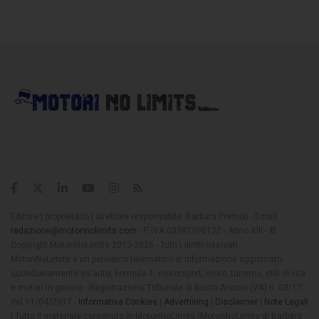
Editore | proprietario | direttore responsabile: Barbara Premoli - Email:
redazione@motorinolimits.com
- P. IVA 03397990122 - Anno XIII - ©
Copyright MotoriNoLimits 2013-2026 - Tutti i diritti riservati
MotoriNoLimits è un periodico telematico di informazione aggiornato
quotidianamente su auto, Formula 1, motorsport, moto, turismo, stili di vita
e motori in genere - Registrazione Tribunale di Busto Arsizio (VA) n. 03/17
del 11/04/2017 -
Informativa Cookies
|
Advertising
|
Disclaimer
|
Note Legali
| Tutto il materiale contenuto in MotoriNoLimits (MotoriNoLimits di Barbara