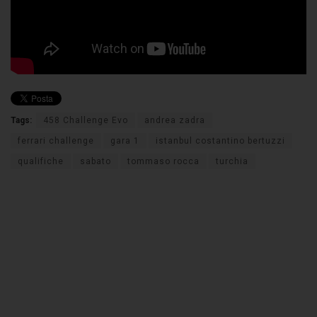
Tags:
458 Challenge Evo
andrea zadra
ferrari challenge
gara 1
istanbul costantino bertuzzi
qualifiche
sabato
tommaso rocca
turchia