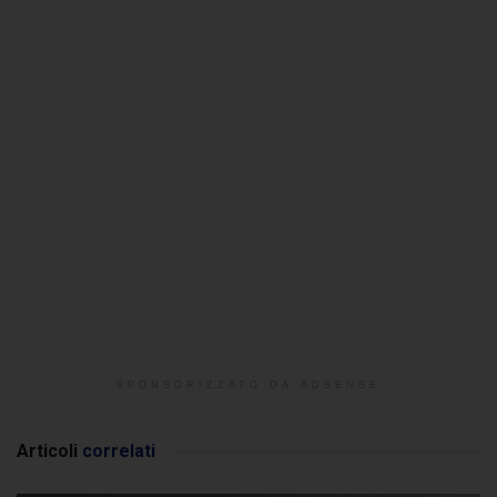
SPONSORIZZATO DA ADSENSE
Articoli
correlati