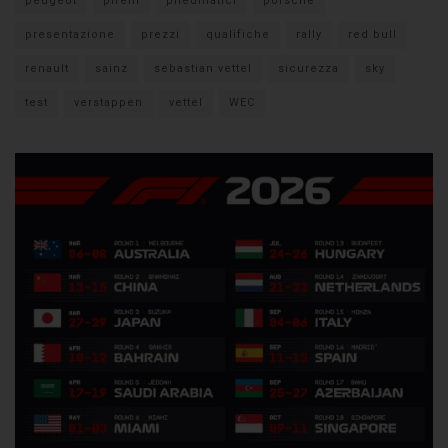
peugeot
pirelli
pneumatici
porsche
presentazione
prezzi
qualifiche
rally
red bull
renault
sainz
sebastian vettel
sicurezza
sky
test
verstappen
vettel
WEC