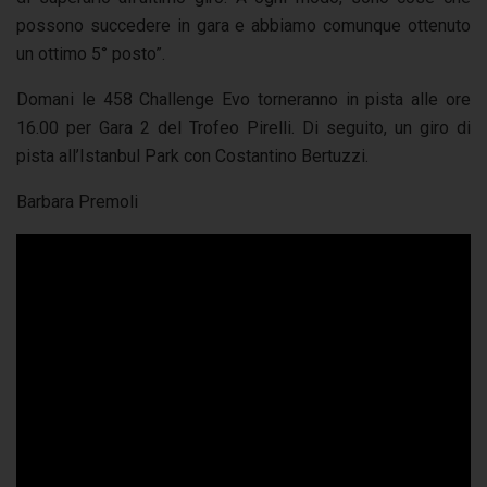
possono succedere in gara e abbiamo comunque ottenuto
un ottimo 5° posto”.
Domani le 458 Challenge Evo torneranno in pista alle ore
16.00 per Gara 2 del Trofeo Pirelli. Di seguito, un giro di
pista all’Istanbul Park con Costantino Bertuzzi.
Barbara Premoli