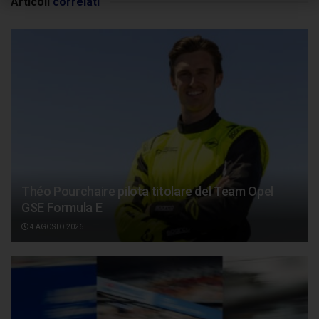
Articoli
correlati
Théo Pourchaire pilota titolare del Team Opel
GSE Formula E
4 AGOSTO 2026