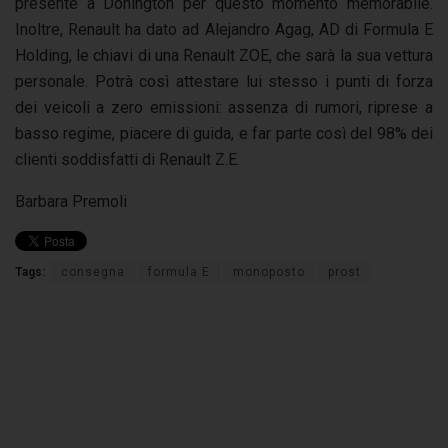
presente a Donington per questo momento memorabile.
Inoltre, Renault ha dato ad Alejandro Agag, AD di Formula E
Holding, le chiavi di una Renault ZOE, che sarà la sua vettura
personale. Potrà così attestare lui stesso i punti di forza
dei veicoli a zero emissioni: assenza di rumori, riprese a
basso regime, piacere di guida, e far parte così del 98% dei
clienti soddisfatti di Renault Z.E.
Barbara Premoli
Tags:
consegna
formula E
monoposto
prost