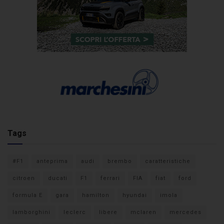
Tags
#F1
anteprima
audi
brembo
caratteristiche
citroen
ducati
F1
ferrari
FIA
fiat
ford
formula E
gara
hamilton
hyundai
imola
lamborghini
leclerc
libere
mclaren
mercedes