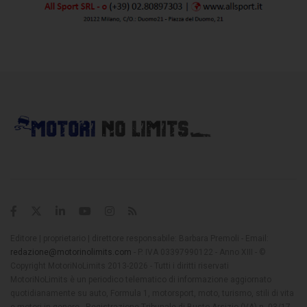
Editore | proprietario | direttore responsabile: Barbara Premoli - Email:
redazione@motorinolimits.com
- P. IVA 03397990122 - Anno XIII - ©
Copyright MotoriNoLimits 2013-2026 - Tutti i diritti riservati
MotoriNoLimits è un periodico telematico di informazione aggiornato
quotidianamente su auto, Formula 1, motorsport, moto, turismo, stili di vita
e motori in genere - Registrazione Tribunale di Busto Arsizio (VA) n. 03/17