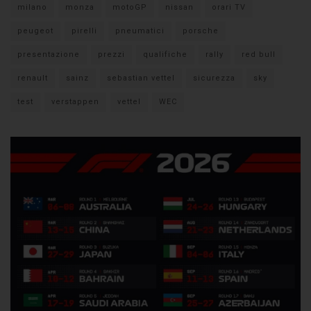
milano
monza
motoGP
nissan
orari TV
peugeot
pirelli
pneumatici
porsche
presentazione
prezzi
qualifiche
rally
red bull
renault
sainz
sebastian vettel
sicurezza
sky
test
verstappen
vettel
WEC