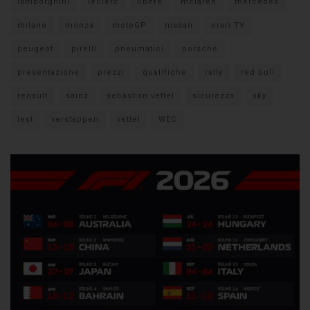
lamborghini
leclerc
libere
mclaren
mercedes
milano
monza
motoGP
nissan
orari TV
peugeot
pirelli
pneumatici
porsche
presentazione
prezzi
qualifiche
rally
red bull
renault
sainz
sebastian vettel
sicurezza
sky
test
verstappen
vettel
WEC