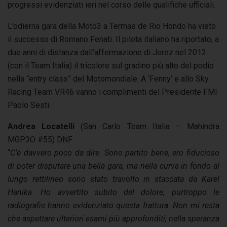
progressi evidenziati ieri nel corso delle qualifiche ufficiali.
L’odierna gara della Moto3 a Termas de Rio Hondo ha visto
il successo di Romano Fenati. Il pilota italiano ha riportato, a
due anni di distanza dall’affermazione di Jerez nel 2012
(con il Team Italia) il tricolore sul gradino più alto del podio
nella “entry class” del Motomondiale. A ‘Fenny’ e allo Sky
Racing Team VR46 vanno i complimenti del Presidente FMI
Paolo Sesti.
Andrea Locatelli
(San Carlo Team Italia – Mahindra
MGP3O #55) DNF
“
C’è davvero poco da dire. Sono partito bene, ero fiducioso
di poter disputare una bella gara, ma nella curva in fondo al
lungo rettilineo sono stato travolto in staccata da Karel
Hanika. Ho avvertito subito del dolore, purtroppo le
radiografie hanno evidenziato questa frattura. Non mi resta
che aspettare ulteriori esami più approfonditi, nella speranza