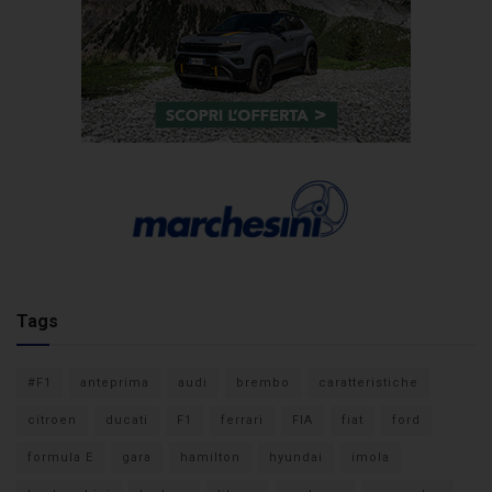
Tags
#F1
anteprima
audi
brembo
caratteristiche
citroen
ducati
F1
ferrari
FIA
fiat
ford
formula E
gara
hamilton
hyundai
imola