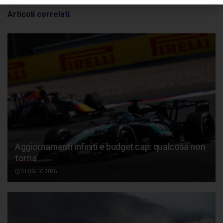
Articoli
correlati
Aggiornamenti infiniti e budget cap: qualcosa non
torna
3 LUGLIO 2026