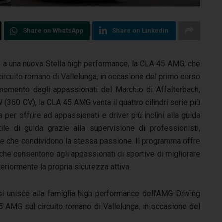
Share on WhatsApp
Share on Linkedin
o a una nuova Stella high performance, la CLA 45 AMG, che
 circuito romano di Vallelunga, in occasione del primo corso
momento dagli appassionati del Marchio di Affalterbach,
 (360 CV), la CLA 45 AMG vanta il quattro cilindri serie più
er offrire ad appassionati e driver più inclini alla guida
stile di guida grazie alla supervisione di professionisti,
ne che condividono la stessa passione. Il programma offre
 che consentono agli appassionati di sportive di migliorare
eriormente la propria sicurezza attiva.
 si unisce alla famiglia high performance dell’AMG Driving
5 AMG sul circuito romano di Vallelunga, in occasione del