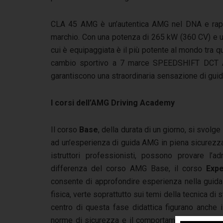
CLA 45 AMG è un’autentica AMG nel DNA e rappr
marchio. Con una potenza di 265 kW (360 CV) e un
cui è equipaggiata è il più potente al mondo tra qu
cambio sportivo a 7 marce SPEEDSHIFT DCT 
garantiscono una straordinaria sensazione di guid
I corsi dell’AMG Driving Academy
Il corso
Base
, della durata di un giorno, si svolg
ad un’esperienza di guida AMG in piena sicurezza. Du
istruttori professionisti, possono provare l’ad
differenza del corso AMG Base, il corso
Exp
consente di approfondire esperienza nella guida s
fisica, verte soprattutto sui temi della tecnica di s
centro di questa fase didattica figurano anche 
norme di sicurezza e il comportamento idoneo pe