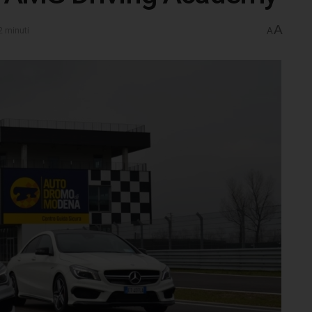
A
2 minuti
A