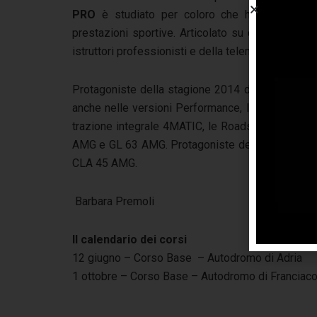
PRO
è studiato per coloro che hanno già mat
prestazioni sportive. Articolato su due giornate, 
istruttori professionisti e della telemetria.
Protagoniste della stagione 2014 dell’AMG Driv
anche nelle versioni Performance, la E 63 AMG e
trazione integrale 4MATIC, le Roadster SLK 55
AMG e GL 63 AMG. Protagoniste della stagione 
CLA 45 AMG.
Barbara Premoli
Il calendario dei corsi
12 giugno – Corso Base – Autodromo di Adria
1 ottobre – Corso Base – Autodromo di Franciaco