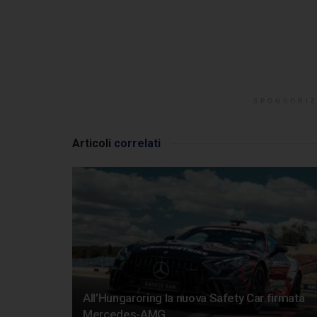
SPONSORIZ
Articoli
correlati
All’Hungaroring la nuova Safety Car firmata
Mercedes-AMG