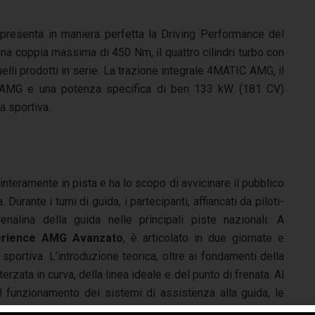
esenta in maniera perfetta la Driving Performance del
a coppia massima di 450 Nm, il quattro cilindri turbo con
elli prodotti in serie. La trazione integrale 4MATIC AMG, il
AMG e una potenza specifica di ben 133 kW (181 CV)
a sportiva.
e interamente in pista e ha lo scopo di avvicinare il pubblico
rante i turni di guida, i partecipanti, affiancati da piloti-
renalina della guida nelle principali piste nazionali. A
erience AMG Avanzato
, è articolato in due giornate e
portiva. L’introduzione teorica, oltre ai fondamenti della
terzata in curva, della linea ideale e del punto di frenata. Al
il funzionamento dei sistemi di assistenza alla guida, le
r garantire uno svolgimento sicuro del training. Il corso