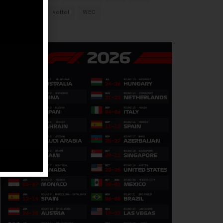
verstappen
vettel
WEC