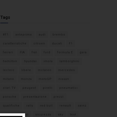
Tags
#F1
anteprima
audi
brembo
caratteristiche
citroen
ducati
F1
ferrari
FIA
fiat
ford
formula E
gara
hamilton
hyundai
imola
lamborghini
leclerc
libere
mclaren
mercedes
milano
monza
motoGP
nissan
orari TV
peugeot
pirelli
pneumatici
porsche
presentazione
prezzi
qualifiche
rally
red bull
renault
sainz
sebastian vettel
sicurezza
sky
test