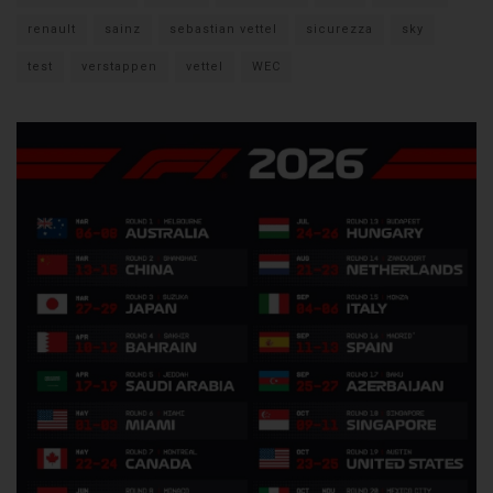
renault
sainz
sebastian vettel
sicurezza
sky
test
verstappen
vettel
WEC