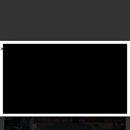
SPONSORIZZATO DA ADSENSE
Articoli
correlati