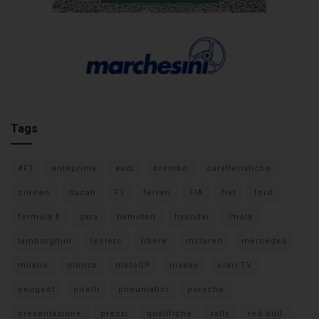
Tags
#F1
anteprima
audi
brembo
caratteristiche
citroen
ducati
F1
ferrari
FIA
fiat
ford
formula E
gara
hamilton
hyundai
imola
lamborghini
leclerc
libere
mclaren
mercedes
milano
monza
motoGP
nissan
orari TV
peugeot
pirelli
pneumatici
porsche
presentazione
prezzi
qualifiche
rally
red bull