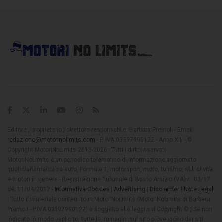
Editore | proprietario | direttore responsabile: Barbara Premoli - Email:
redazione@motorinolimits.com
- P. IVA 03397990122 - Anno XIII - ©
Copyright MotoriNoLimits 2013-2026 - Tutti i diritti riservati
MotoriNoLimits è un periodico telematico di informazione aggiornato
quotidianamente su auto, Formula 1, motorsport, moto, turismo, stili di vita
e motori in genere - Registrazione Tribunale di Busto Arsizio (VA) n. 03/17
del 11/04/2017 -
Informativa Cookies
|
Advertising
|
Disclaimer
|
Note Legali
| Tutto il materiale contenuto in MotoriNoLimits (MotoriNoLimits di Barbara
Premoli - P.IVA 03397990122) è soggetto alle leggi sul Copyright © | Se non
indicato in modo esplicito, tutte le immagini sul sito provengono dai siti