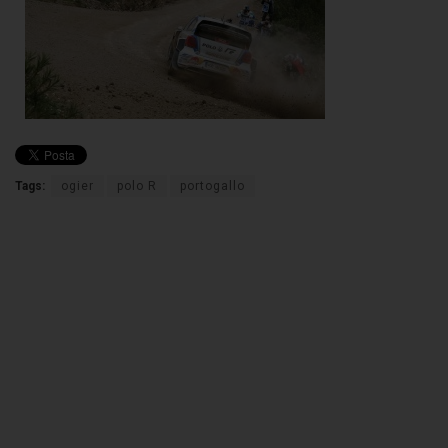
Tags:
ogier
polo R
portogallo