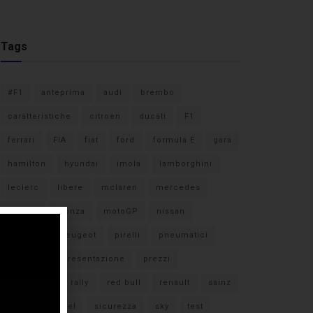
Tags
#F1
anteprima
audi
brembo
caratteristiche
citroen
ducati
F1
ferrari
FIA
fiat
ford
formula E
gara
hamilton
hyundai
imola
lamborghini
leclerc
libere
mclaren
mercedes
milano
monza
motoGP
nissan
orari TV
peugeot
pirelli
pneumatici
porsche
presentazione
prezzi
qualifiche
rally
red bull
renault
sainz
sebastian vettel
sicurezza
sky
test