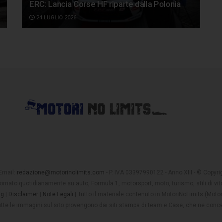
ERC: Lancia Corse HF riparte dalla Polonia
24 LUGLIO 2026
 Email:
redazione@motorinolimits.com
- P. IVA 03397990122 - Anno XIII - © Copyrigh
rnato quotidianamente su auto, Formula 1, motorsport, moto, turismo, stili di vita
ng
|
Disclaimer
|
Note Legali
| Tutto il materiale contenuto in MotoriNoLimits (Mot
 tutte le immagini sul sito provengono dai siti stampa di team e Case, che ne conce