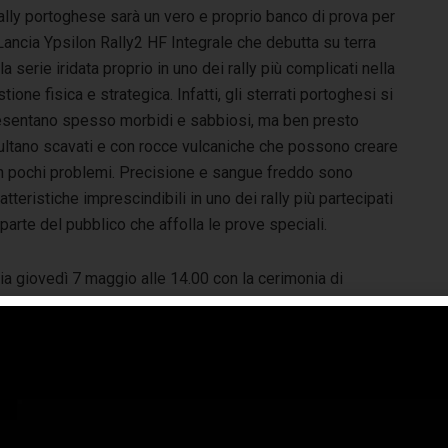
rally portoghese sarà un vero e proprio banco di prova per
Lancia Ypsilon Rally2 HF Integrale che debutta su terra
la serie iridata proprio in uno dei rally più complicati nella
tione fisica e strategica. Infatti, gli sterrati portoghesi si
esentano spesso morbidi e sabbiosi, ma ben presto
sultano scavati e con rocce vulcaniche che possono creare
n pochi problemi. Precisione e sangue freddo sono
atteristiche imprescindibili in uno dei rally più partecipati
parte del pubblico che affolla le prove speciali.
via giovedì 7 maggio alle 14.00 con la cerimonia di
tenza nella città universitaria di Coimbra. Si entra subito
l vivo con le due prove speciali Agueda – Sever e Sever –
ergaria per un totale di 35 chilometri prima di affrontare la
per Special Stage Figueira da Foz che prevede diverse
luzioni e burnout affacciati sull’Oceano Atlantico. La
onda giornata di rally prevede 7 prove speciali per un