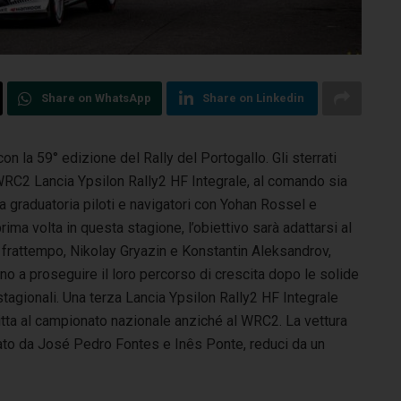
Share on WhatsApp
Share on Linkedin
on la 59° edizione del Rally del Portogallo. Gli sterrati
i WRC2 Lancia
Ypsilon Rally2 HF Integrale, al comando sia
a graduatoria piloti e navigatori con Yohan Rossel e
rima volta in questa stagione, l’obiettivo sarà adattarsi al
frattempo, Nikolay Gryazin e Konstantin Aleksandrov,
no a proseguire il loro percorso di crescita dopo le solide
agionali. Una terza Lancia Ypsilon Rally2 HF Integrale
critta al campionato nazionale anziché al WRC2. La vettura
ato da José Pedro Fontes e Inês Ponte, reduci da un