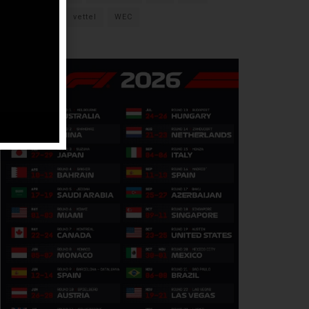
verstappen
vettel
WEC