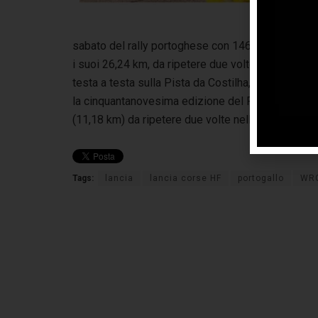
tot
ral
sabato del rally portoghese con 146 chilometri cro
i suoi 26,24 km, da ripetere due volte nel corso d
testa a testa sulla Pista da Costilha, circuito por
la cinquantanovesima edizione del Rally del Porto
(11,18 km) da ripetere due volte nella giornata 
Tags:
lancia
lancia corse HF
portogallo
WR