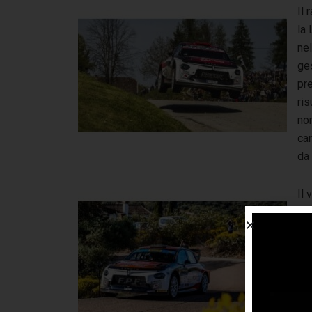
Il 
la 
nel
ges
pr
ri
no
car
da 
Il 
par
ne
Alb
Su
evo
sec