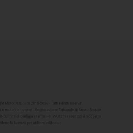
t MotoriNoLimits 2013-2026 - Tutti i diritti riservati
 e motori in genere - Registrazione Tribunale di Busto Arsizio
oriNoLimits di Barbara Premoli - P.IVA 03397990122) è soggetto
dono la licenza per utilizzo editoriale