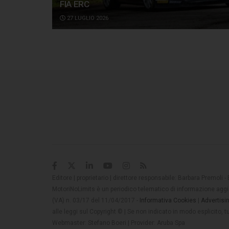
FIA ERC
27 LUGLIO 2026
Editore | proprietario | direttore responsabile: Barbara Premoli -
MotoriNoLimits è un periodico telematico di informazione aggio
(VA) n. 03/17 del 11/04/2017 -
Informativa Cookies
|
Advertisi
alle leggi sul Copyright © | Se non indicato in modo esplicito,
Webmaster: Stefano Boeri | Provider: Aruba Spa