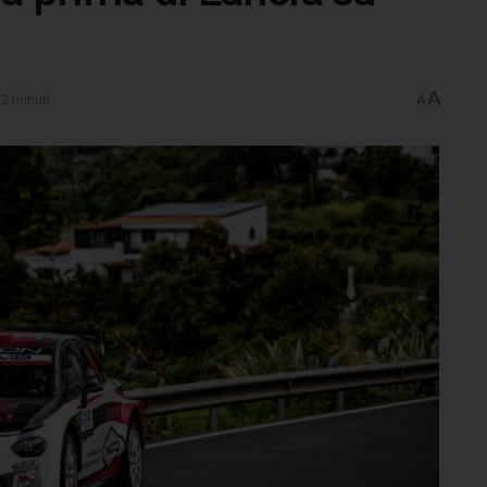
A
 2 minuti
A