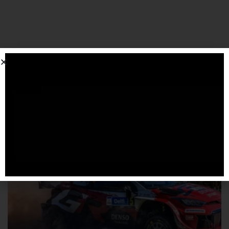
SPONSORIZZATO DA ADSENSE
Articoli
correlati