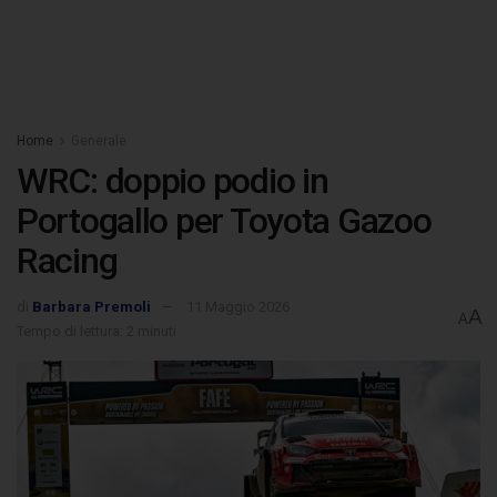
Home
Generale
WRC: doppio podio in
Portogallo per Toyota Gazoo
Racing
di
Barbara Premoli
11 Maggio 2026
A
A
Tempo di lettura: 2 minuti