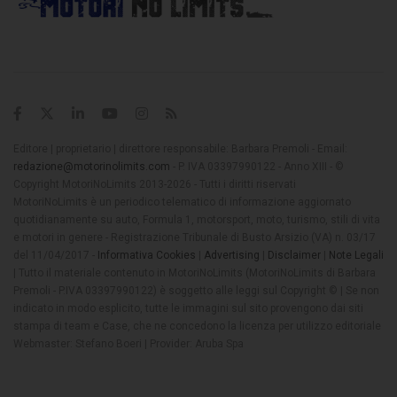
Editore | proprietario | direttore responsabile: Barbara Premoli - Email:
redazione@motorinolimits.com
- P. IVA 03397990122 - Anno XIII - ©
Copyright MotoriNoLimits 2013-2026 - Tutti i diritti riservati
MotoriNoLimits è un periodico telematico di informazione aggiornato
quotidianamente su auto, Formula 1, motorsport, moto, turismo, stili di vita
e motori in genere - Registrazione Tribunale di Busto Arsizio (VA) n. 03/17
del 11/04/2017 -
Informativa Cookies
|
Advertising
|
Disclaimer
|
Note Legali
| Tutto il materiale contenuto in MotoriNoLimits (MotoriNoLimits di Barbara
Premoli - P.IVA 03397990122) è soggetto alle leggi sul Copyright © | Se non
indicato in modo esplicito, tutte le immagini sul sito provengono dai siti
stampa di team e Case, che ne concedono la licenza per utilizzo editoriale
Webmaster: Stefano Boeri | Provider: Aruba Spa