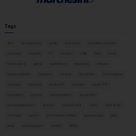
Tags
#F1
anteprima
audi
brembo
caratteristiche
citroen
ducati
F1
ferrari
FIA
fiat
ford
formula E
gara
hamilton
hyundai
imola
lamborghini
leclerc
libere
mclaren
mercedes
milano
monza
motoGP
nissan
orari TV
peugeot
pirelli
pneumatici
porsche
presentazione
prezzi
qualifiche
rally
red bull
renault
sainz
sebastian vettel
sicurezza
sky
test
verstappen
vettel
WEC