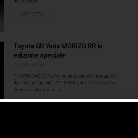
del TOYOTA ...
LEGGI TUTTO
Toyota GR Yaris MORIZO RR in
edizione speciale
10 GENNAIO 2026
TOYOTA GAZOO Racing ha annunciato la produzione
dell'edizione speciale MORIZO RR della GR Yaris e ha
presentato il prototipo in ...
LEGGI TUTTO
Toyota Gazoo Racing W2RC si