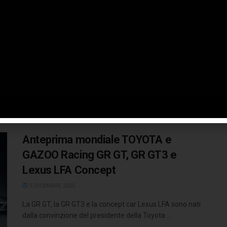
prepara per la sfida della Dakar
29 DICEMBRE 2025
Il team TOYOTA GAZOO Racing W2RC è pronto ad
affrontare una delle prove più impegnative del
motorsport con l’obiettivo di ...
LEGGI TUTTO
Anteprima mondiale TOYOTA e
GAZOO Racing GR GT, GR GT3 e
Lexus LFA Concept
5 DICEMBRE 2025
La GR GT, la GR GT3 e la concept car Lexus LFA sono nati
dalla convinzione del presidente della Toyota ...