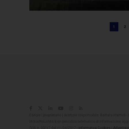
1
2
Editore | proprietario | direttore responsabile: Barbara Premoli -
MotoriNoLimits è un periodico telematico di informazione aggio
(VA) n. 03/17 del 11/04/2017 -
Informativa Cookies
|
Advertisi