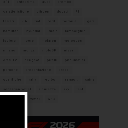
#F1
anteprima
audi
brembo
caratteristiche
citroen
ducati
F1
ferrari
FIA
fiat
ford
formula E
gara
hamilton
hyundai
imola
lamborghini
leclerc
libere
mclaren
mercedes
milano
monza
motoGP
nissan
orari TV
peugeot
pirelli
pneumatici
porsche
presentazione
prezzi
qualifiche
rally
red bull
renault
sainz
sebastian vettel
sicurezza
sky
test
verstappen
vettel
WEC