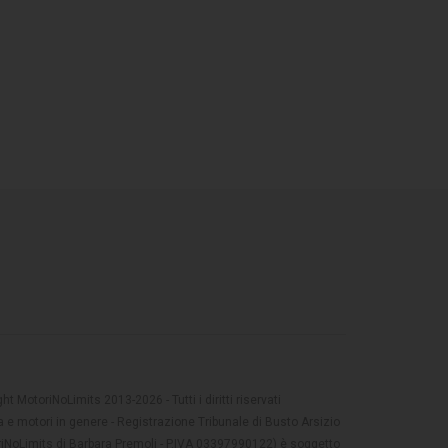
t MotoriNoLimits 2013-2026 - Tutti i diritti riservati
 e motori in genere - Registrazione Tribunale di Busto Arsizio
oriNoLimits di Barbara Premoli - P.IVA 03397990122) è soggetto