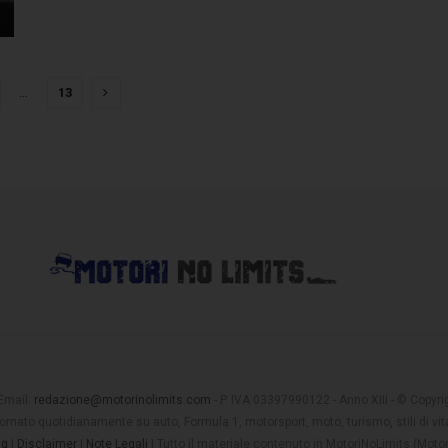
…
13
 Email:
redazione@motorinolimits.com
- P. IVA 03397990122 - Anno XIII - © Copyrigh
rnato quotidianamente su auto, Formula 1, motorsport, moto, turismo, stili di vita
ng
|
Disclaimer
|
Note Legali
| Tutto il materiale contenuto in MotoriNoLimits (Mot