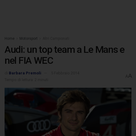
Home
Motorsport
Altri Campionati
Audi: un top team a Le Mans e
nel FIA WEC
di
Barbara Premoli
5 Febbraio 2014
A
A
Tempo di lettura: 2 minuti