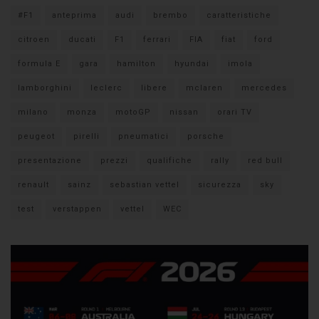
#F1
anteprima
audi
brembo
caratteristiche
citroen
ducati
F1
ferrari
FIA
fiat
ford
formula E
gara
hamilton
hyundai
imola
lamborghini
leclerc
libere
mclaren
mercedes
milano
monza
motoGP
nissan
orari TV
peugeot
pirelli
pneumatici
porsche
presentazione
prezzi
qualifiche
rally
red bull
renault
sainz
sebastian vettel
sicurezza
sky
test
verstappen
vettel
WEC