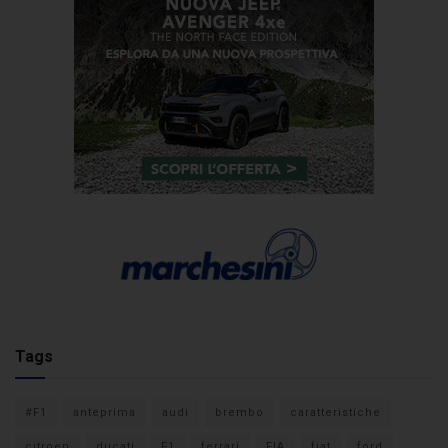
Tags
#F1
anteprima
audi
brembo
caratteristiche
citroen
ducati
F1
ferrari
FIA
fiat
ford