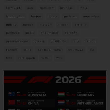
formula E
gara
hamilton
hyundai
imola
lamborghini
leclerc
libere
mclaren
mercedes
milano
monza
motoGP
nissan
orari TV
peugeot
pirelli
pneumatici
porsche
presentazione
prezzi
qualifiche
rally
red bull
renault
sainz
sebastian vettel
sicurezza
sky
test
verstappen
vettel
WEC