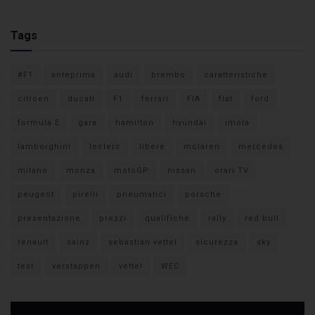
Tags
#F1
anteprima
audi
brembo
caratteristiche
citroen
ducati
F1
ferrari
FIA
fiat
ford
formula E
gara
hamilton
hyundai
imola
lamborghini
leclerc
libere
mclaren
mercedes
milano
monza
motoGP
nissan
orari TV
peugeot
pirelli
pneumatici
porsche
presentazione
prezzi
qualifiche
rally
red bull
renault
sainz
sebastian vettel
sicurezza
sky
test
verstappen
vettel
WEC