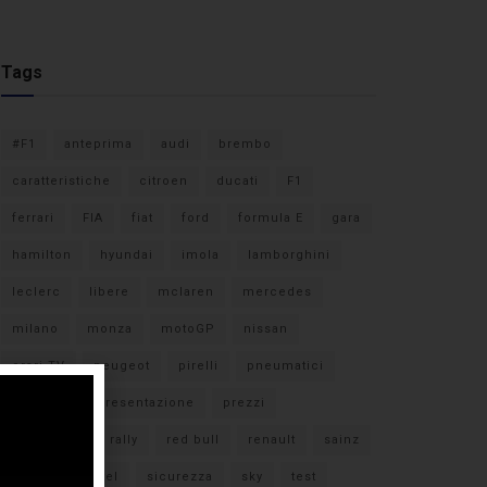
Tags
#F1
anteprima
audi
brembo
caratteristiche
citroen
ducati
F1
ferrari
FIA
fiat
ford
formula E
gara
hamilton
hyundai
imola
lamborghini
leclerc
libere
mclaren
mercedes
milano
monza
motoGP
nissan
orari TV
peugeot
pirelli
pneumatici
porsche
presentazione
prezzi
qualifiche
rally
red bull
renault
sainz
sebastian vettel
sicurezza
sky
test