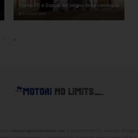
Torino FC e Suzuki nel segno della continuità
5 LUGLIO 2026
 Email:
redazione@motorinolimits.com
- P. IVA 03397990122 - Anno XIII - © Copyrigh
rnato quotidianamente su auto, Formula 1, motorsport, moto, turismo, stili di vita