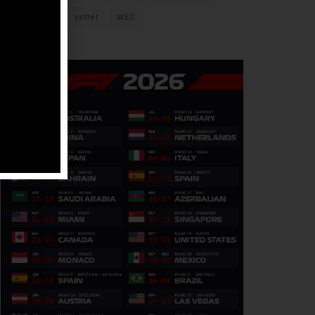
verstappen
vettel
WEC