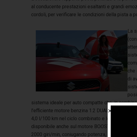
al conducente prestazioni esaltanti e grandi emoz
cordoli, per verificare le condizioni della pista a
La s
(con
atte
sist
comp
che 
di a
sist
posi
sistema ideale per auto compatte che, in combina
l’efficiente motore benzina 1.2 DUALJET da 90 CV
4,0 l/100 km nel ciclo combinato e le emissioni d
disponibile anche sul motore BOOSTERJET che er
2000 giri/min, coniugando potenza, grazie al turb