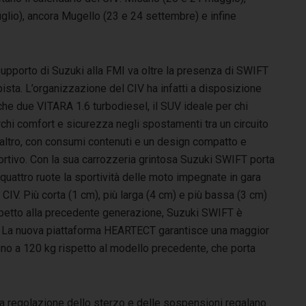
uglio), ancora Mugello (23 e 24 settembre) e infine
supporto di Suzuki alla FMI va oltre la presenza di SWIFT
pista. L’organizzazione del CIV ha infatti a disposizione
he due VITARA 1.6 turbodiesel, il SUV ideale per chi
chi comfort e sicurezza negli spostamenti tra un circuito
’altro, con consumi contenuti e un design compatto e
ortivo. Con la sua carrozzeria grintosa Suzuki SWIFT porta
quattro ruote la sportività delle moto impegnate in gara
 CIV. Più corta (1 cm), più larga (4 cm) e più bassa (3 cm)
spetto alla precedente generazione, Suzuki SWIFT è
e. La nuova piattaforma HEARTECT garantisce una maggior
ino a 120 kg rispetto al modello precedente, che porta
a regolazione dello sterzo e delle sospensioni regalano