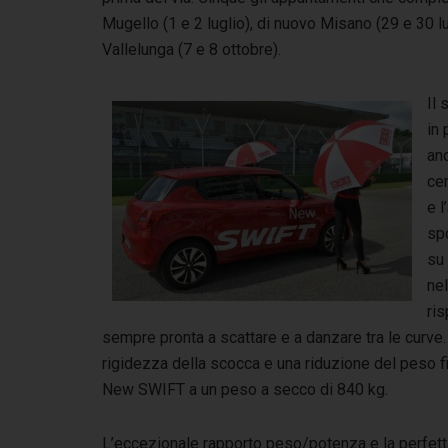
Mugello (1 e 2 luglio), di nuovo Misano (29 e 30 l
Vallelunga (7 e 8 ottobre).
Il 
in 
anc
cer
e l
sp
su 
nel
ri
sempre pronta a scattare e a danzare tra le curv
rigidezza della scocca e una riduzione del peso f
New SWIFT a un peso a secco di 840 kg.
L’eccezionale rapporto peso/potenza e la perfett