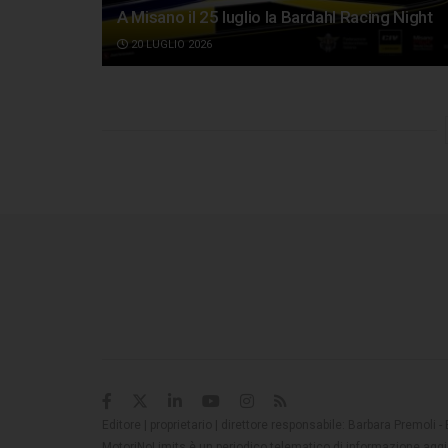
A Misano il 25 luglio la Bardahl Racing Night
20 LUGLIO 2026
Editore | proprietario | direttore responsabile: Barbara Premoli -
MotoriNoLimits è un periodico telematico di informazione aggio