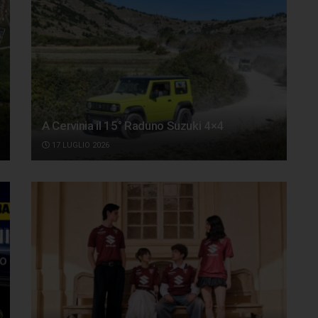
A Cervinia il 15° Raduno Suzuki 4×4
17 LUGLIO 2026