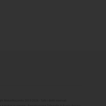
t MotoriNoLimits 2013-2026 - Tutti i diritti riservati
 e motori in genere - Registrazione Tribunale di Busto Arsizio