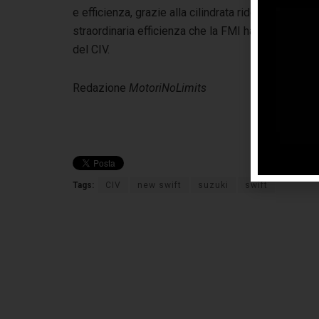
e efficienza, grazie alla cilindrata ridotta e all’ini
straordinaria efficienza che la FMI ha scelto l
del CIV.
Redazione
MotoriNoLimits
Tags:
CIV
new swift
suzuki
swift