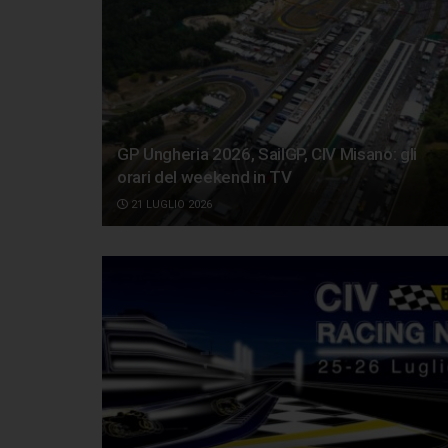
GP Ungheria 2026, SailGP, CIV Misano: gli
orari del weekend in TV
21 LUGLIO 2026