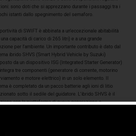
ioni: sono doti che si apprezzano durante i passaggi tra i
 pochi istanti dallo spegnimento del semaforo.
portività di SWIFT è abbinata a un’eccezionale abitabilità
 una capacità di carico di 265 litri) e a una grande
nzione per l’ambiente. Un importante contributo è dato dal
ema ibrido SHVS (Smart Hybrid Vehicle by Suzuki)
osto da un dispositivo ISG (Integrated Starter Generator)
integra tre componenti (generatore di corrente, motorino
vviamento e motore elettrico) in un solo elemento. Il
ema è completato da un pacco batterie agli ioni di litio
zionato sotto il sedile del guidatore. L’ibrido SHVS è il
zione con la piattaforma di nuova generazione e
, permette a Suzuki SWIFT HYBRID di limitare i consumi a
i CO
in 90 g/km (versione 2WD). Questa tecnologia è
2
oga una potenza di 112 CV e una coppia di 170 Nm già a
o benzina che garantisce una generosa quantità di coppia,