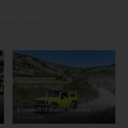
ZATO DA ADSENSE
A Cervinia il 15° Raduno Suzuki 4×4
17 LUGLIO 2026