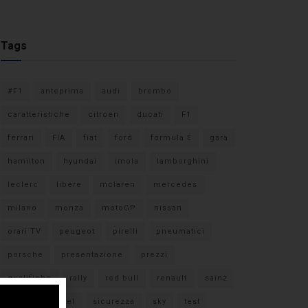
Tags
#F1
anteprima
audi
brembo
caratteristiche
citroen
ducati
F1
ferrari
FIA
fiat
ford
formula E
gara
hamilton
hyundai
imola
lamborghini
leclerc
libere
mclaren
mercedes
milano
monza
motoGP
nissan
orari TV
peugeot
pirelli
pneumatici
porsche
presentazione
prezzi
qualifiche
rally
red bull
renault
sainz
sebastian vettel
sicurezza
sky
test