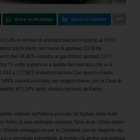
Share on WhatsApp
Share on Linkedin
37,4% in termini di immatricolazioni rispetto al 2016,
ncor più brillanti:
nel mese di gennaio 2018 ha
emento del 44,46% rispetto al già ottimo gennaio 2017,
tre 13 volte superiore a quella del mercato, che si è
72.034 a 177.822 immatricolazioni. Con questi volumi,
’1,89%, record assoluto, nel singolo mese, per la Casa di
ispetto all’1,35% dello stesso periodo dell’anno
isultati ottenuti nell’ultimo periodo da Suzuki Italia Auto
o frutto di una strategia vincente, fatta di un listino chiaro
i offerte vantaggiose per la Clientela, con un rapporto tra
zzi e contenuti imbattibile. A monte c’è anche una politica