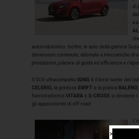
di 
del
es
AL
ch
automobilistico. Inoltre, le auto della gamma Su
dimensioni contenute, abbinate a meccaniche di u
prestazioni, piacere di guida ed efficienza e risp
Il SUV ultracompatto
IGNIS
è il best-seller del li
CELERIO,
la grintosa
SWIFT
e la pratica
BALENO
fuoristradistica
VITARA
e
S-CROSS
si dividono i
gli appassionati di off-road.
L’e
gi
HY