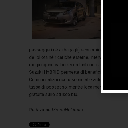
SW
con
ven
a 
sis
son
passeggeri né ai bagagli) economico (comporta un 
del pilota né ricariche esterne, intervenendo pun
raggiungono valori record, inferiori ad ogni altra v
Suzuki HYBRID permette di beneficiare dei vantagg
Comuni italiani riconoscono alle auto ibride. Var
tassa di possesso, mentre localmente i vantaggi 
gratuita sulle strisce blu.
Redazione
MotoriNoLimits