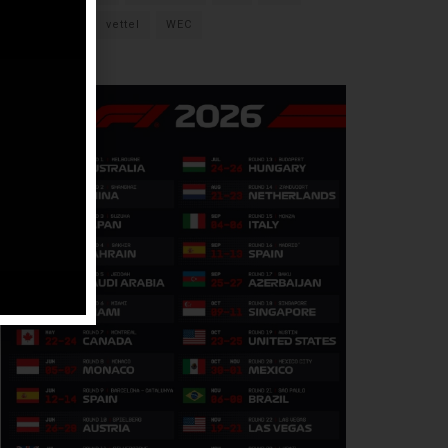
verstappen
vettel
WEC