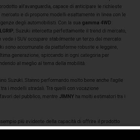
prodotto all’avanguardia, capace di anticipare le richieste
 mercato e di proporre modelli esattamente in linea con le
igenze degli automobilisti. Con la sua
gamma 4WD
LGRIP
, Suzuki intercetta perfettamente il trend di mercato,
e vede i SUV occupare stabilmente un terzo del mercato
zuki sono accomunate da piattaforme robuste e leggere,
ltima generazione, spiccando in ogni categoria per
ondendo al meglio al tema della mobilità.
stino Suzuki. Stanno performando molto bene anche l’agile
, tra i modelli stradali. Tra quelli con vocazione
 favori del pubblico, mentre
JIMNY
ha molti estimatori tra i
sempio più evidente della capacità di offrire il prodotto
usto al momento giusto viene dalla tecnologia
Suzuki
BRID
, oggi disponibile su Suzuki
BALENO, IGNIS e