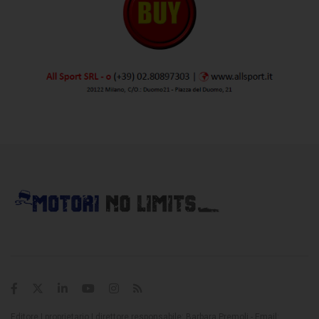
Editore | proprietario | direttore responsabile: Barbara Premoli - Email: