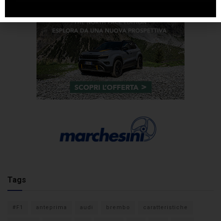
Tags
#F1
anteprima
audi
brembo
caratteristiche