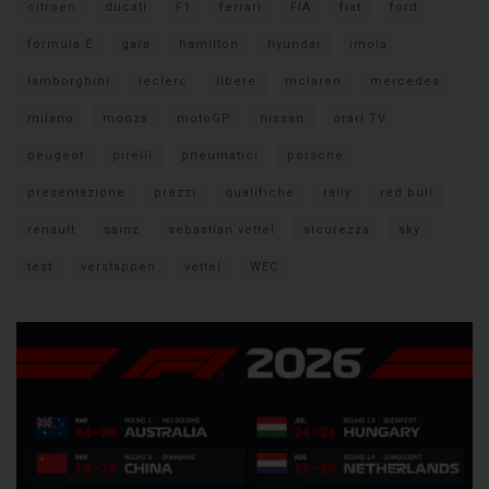
citroen
ducati
F1
ferrari
FIA
fiat
ford
formula E
gara
hamilton
hyundai
imola
lamborghini
leclerc
libere
mclaren
mercedes
milano
monza
motoGP
nissan
orari TV
peugeot
pirelli
pneumatici
porsche
presentazione
prezzi
qualifiche
rally
red bull
renault
sainz
sebastian vettel
sicurezza
sky
test
verstappen
vettel
WEC