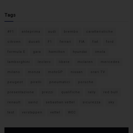
Tags
#F1
anteprima
audi
brembo
caratteristiche
citroen
ducati
F1
ferrari
FIA
fiat
ford
formula E
gara
hamilton
hyundai
imola
lamborghini
leclerc
libere
mclaren
mercedes
milano
monza
motoGP
nissan
orari TV
peugeot
pirelli
pneumatici
porsche
presentazione
prezzi
qualifiche
rally
red bull
renault
sainz
sebastian vettel
sicurezza
sky
test
verstappen
vettel
WEC