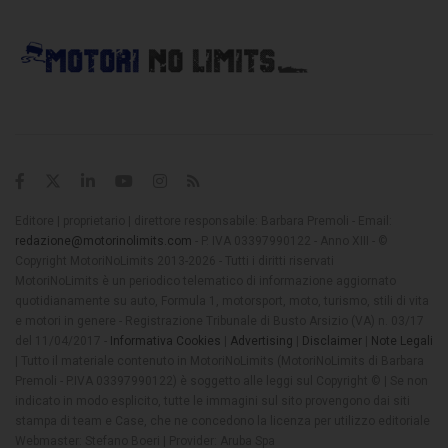
Editore | proprietario | direttore responsabile: Barbara Premoli - Email:
redazione@motorinolimits.com
- P. IVA 03397990122 - Anno XIII - ©
Copyright MotoriNoLimits 2013-2026 - Tutti i diritti riservati
MotoriNoLimits è un periodico telematico di informazione aggiornato
quotidianamente su auto, Formula 1, motorsport, moto, turismo, stili di vita
e motori in genere - Registrazione Tribunale di Busto Arsizio (VA) n. 03/17
del 11/04/2017 -
Informativa Cookies
|
Advertising
|
Disclaimer
|
Note Legali
| Tutto il materiale contenuto in MotoriNoLimits (MotoriNoLimits di Barbara
Premoli - P.IVA 03397990122) è soggetto alle leggi sul Copyright © | Se non
indicato in modo esplicito, tutte le immagini sul sito provengono dai siti
stampa di team e Case, che ne concedono la licenza per utilizzo editoriale
Webmaster: Stefano Boeri | Provider: Aruba Spa