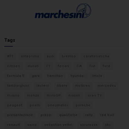
Tags
#F1
anteprima
audi
brembo
caratteristiche
citroen
ducati
F1
ferrari
FIA
fiat
ford
formula E
gara
hamilton
hyundai
imola
lamborghini
leclerc
libere
mclaren
mercedes
milano
monza
motoGP
nissan
orari TV
peugeot
pirelli
pneumatici
porsche
presentazione
prezzi
qualifiche
rally
red bull
renault
sainz
sebastian vettel
sicurezza
sky