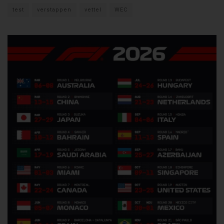
test
verstappen
vettel
WEC