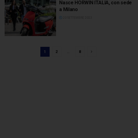
Nasce HORWIN ITALIA, con sede
a Milano
20 SETTEMBRE 2023
1
2
…
8