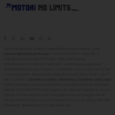
Editore | proprietario | direttore responsabile: Barbara Premoli - Email:
redazione@motorinolimits.com
- P. IVA 03397990122 - Anno XIII - ©
Copyright MotoriNoLimits 2013-2026 - Tutti i diritti riservati
MotoriNoLimits è un periodico telematico di informazione aggiornato
quotidianamente su auto, Formula 1, motorsport, moto, turismo, stili di vita
e motori in genere - Registrazione Tribunale di Busto Arsizio (VA) n. 03/17
del 11/04/2017 -
Informativa Cookies
|
Advertising
|
Disclaimer
|
Note Legali
| Tutto il materiale contenuto in MotoriNoLimits (MotoriNoLimits di Barbara
Premoli - P.IVA 03397990122) è soggetto alle leggi sul Copyright © | Se non
indicato in modo esplicito, tutte le immagini sul sito provengono dai siti
stampa di team e Case, che ne concedono la licenza per utilizzo editoriale
Webmaster: Stefano Boeri | Provider: Aruba Spa