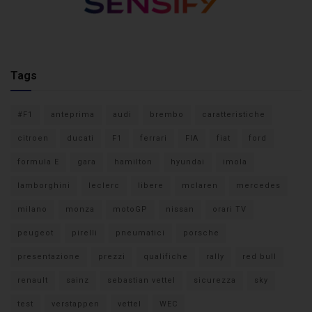
Tags
#F1
anteprima
audi
brembo
caratteristiche
citroen
ducati
F1
ferrari
FIA
fiat
ford
formula E
gara
hamilton
hyundai
imola
lamborghini
leclerc
libere
mclaren
mercedes
milano
monza
motoGP
nissan
orari TV
peugeot
pirelli
pneumatici
porsche
presentazione
prezzi
qualifiche
rally
red bull
renault
sainz
sebastian vettel
sicurezza
sky
test
verstappen
vettel
WEC