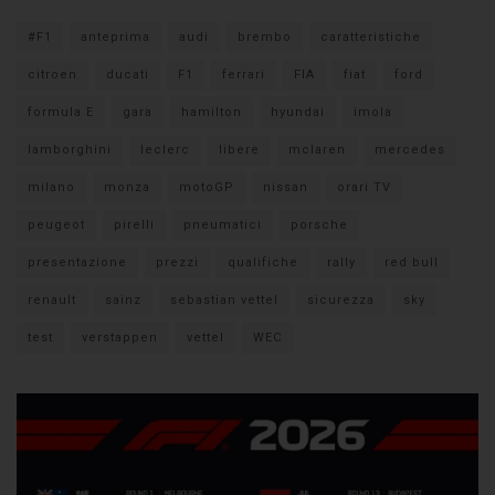
#F1
anteprima
audi
brembo
caratteristiche
citroen
ducati
F1
ferrari
FIA
fiat
ford
formula E
gara
hamilton
hyundai
imola
lamborghini
leclerc
libere
mclaren
mercedes
milano
monza
motoGP
nissan
orari TV
peugeot
pirelli
pneumatici
porsche
presentazione
prezzi
qualifiche
rally
red bull
renault
sainz
sebastian vettel
sicurezza
sky
test
verstappen
vettel
WEC