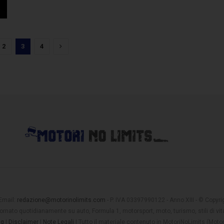
2
3
4
 Email:
redazione@motorinolimits.com
- P. IVA 03397990122 - Anno XIII - © Copyrigh
rnato quotidianamente su auto, Formula 1, motorsport, moto, turismo, stili di vita
ng
|
Disclaimer
|
Note Legali
| Tutto il materiale contenuto in MotoriNoLimits (Mot