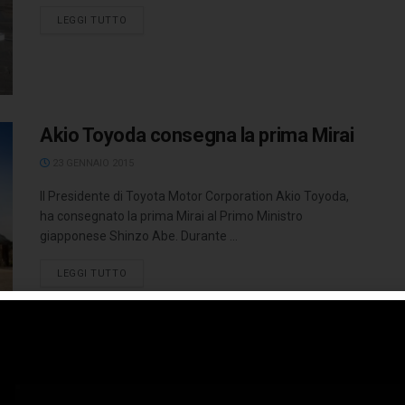
LEGGI TUTTO
Akio Toyoda consegna la prima Mirai
23 GENNAIO 2015
Il Presidente di Toyota Motor Corporation Akio Toyoda,
ha consegnato la prima Mirai al Primo Ministro
giapponese Shinzo Abe. Durante ...
LEGGI TUTTO
Consegnate le prime 10 Hyundai ix35