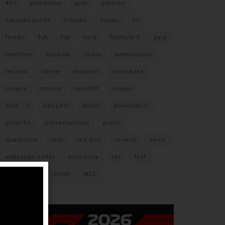
#F1
anteprima
audi
brembo
caratteristiche
citroen
ducati
F1
ferrari
FIA
fiat
ford
formula E
gara
hamilton
hyundai
imola
lamborghini
leclerc
libere
mclaren
mercedes
milano
monza
motoGP
nissan
orari TV
peugeot
pirelli
pneumatici
porsche
presentazione
prezzi
qualifiche
rally
red bull
renault
sainz
sebastian vettel
sicurezza
sky
test
verstappen
vettel
WEC