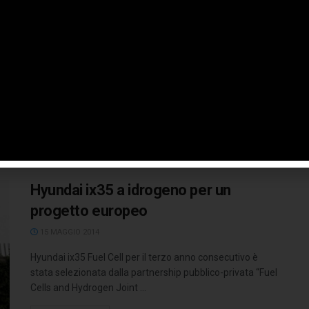
a idrogeno in Italia
3 SETTEMBRE 2014
Dopo l’inaugurazione del Centro H2 Sudtirolo a giugno,
nell ’ambito del progetto europeo HyFIVE, l’ Istituto per
Innovazioni Tecnologiche di ...
LEGGI TUTTO
Hyundai ix35 a idrogeno per un
progetto europeo
15 MAGGIO 2014
Hyundai ix35 Fuel Cell per il terzo anno consecutivo è
stata selezionata dalla partnership pubblico-privata “Fuel
Cells and Hydrogen Joint ...