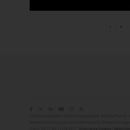
1
Editore | proprietario | direttore responsabile: Barbara Premoli -
MotoriNoLimits è un periodico telematico di informazione aggio
(VA) n. 03/17 del 11/04/2017 -
Informativa Cookies
|
Advertisi