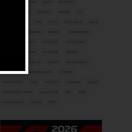
#F1
anteprima
audi
brembo
caratteristiche
citroen
ducati
F1
ferrari
FIA
fiat
ford
formula E
gara
hamilton
hyundai
imola
lamborghini
leclerc
libere
mclaren
mercedes
milano
monza
motoGP
nissan
orari TV
peugeot
pirelli
pneumatici
porsche
presentazione
prezzi
qualifiche
rally
red bull
renault
sainz
sebastian vettel
sicurezza
sky
test
verstappen
vettel
WEC