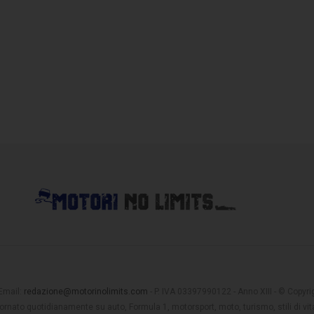
 Email:
redazione@motorinolimits.com
- P. IVA 03397990122 - Anno XIII - © Copyrigh
rnato quotidianamente su auto, Formula 1, motorsport, moto, turismo, stili di vita