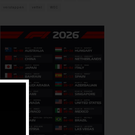
verstappen
vettel
WEC