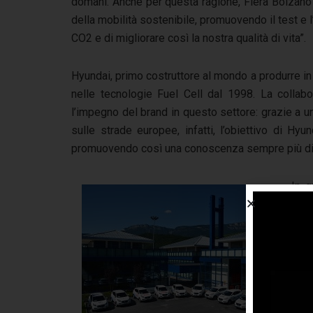
domani. Anche per questa ragione, Fiera Bolzano 
della mobilità sostenibile, promuovendo il test e l’
CO2 e di migliorare così la nostra qualità di vita”.
Hyundai, primo costruttore al mondo a produrre in
nelle tecnologie Fuel Cell dal 1998. La collab
l’impegno del brand in questo settore: grazie a 
sulle strade europee, infatti, l’obiettivo di Hyu
promuovendo così una conoscenza sempre più diff
In q
Hyun
idro
Sto
part
Und
anch