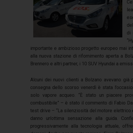
Ce
le
es
de
di 
“H
importante e ambizioso progetto europeo mai intr
alla nuova stazione di rifornimento aperta a Bolz
Brennero e altri partner, i 10 SUV Hyundai a emiss
Alcuni dei nuovi clienti a Bolzano avevano già p
consegna dello scorso venerdì è stata l’occasio
solo vapore acqueo. “È stato un piacere prov
combustibile” – è stato il commento di Fabio Da
test drive – “La silenziosità del motore elettrico e
danno un’ottima sensazione alla guida. Confi
progressivamente alla tecnologia attuale, offre