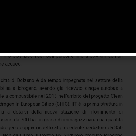
 dimostrare i vantaggi della tecnologia a celle a
ustibile nel trasporto a impatto zero. Nel corso del 2014,
attualmente a Bruxelles a disposizione di Parlamentari
tibile in grado di fornire una potenza equiparabile ad un
 stoccaggio dell’idrogeno con una capacità complessiva di
co), il C-SUV ix35 Fuel Cell percorre fino a 594 km con un
ore acqueo.
 città di Bolzano è da tempo impegnata nel settore della
bilità a idrogeno, avendo già ricevuto cinque autobus a
lle a combustibile nel 2013 nell’ambito del progetto Clean
rogen In European Cities (CHIC). IIT è la prima struttura in
alia a dotarsi della nuova stazione di rifornimento di
rogeno da 700 bar, in grado di immagazzinare una quantità
 idrogeno doppia rispetto al precedente serbatoio da 350
r. Non da ultimo, il Centro H2 Sudtirolo produce idrogeno