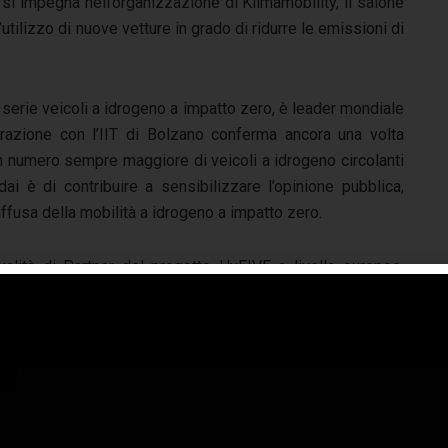
si impegna nell’organizzazione di Klimamobility, il salone
utilizzo di nuove vetture in grado di ridurre le emissioni di
 serie veicoli a idrogeno a impatto zero, è leader mondiale
orazione con l’IIT di Bolzano conferma ancora una volta
un numero sempre maggiore di veicoli a idrogeno circolanti
ndai è di contribuire a sensibilizzare l’opinione pubblica,
usa della mobilità a idrogeno a impatto zero.
ualità di Partner del progetto HyFIVE a livello europeo,
dai ha annunciato per il 2014 la consegna di 75 ix35 a
geno in sei città europee: Bolzano, Londra, Copenaghen,
ccarda, Monaco, Innsbruck. HyFIVE è promosso dalla
nership pubblico-privata “Fuel Cells and Hydrogen Joint
ertaking” (opera della Commissione Europea), che ha
e selezionato ix35 Fuel Cell per il terzo anno consecutivo