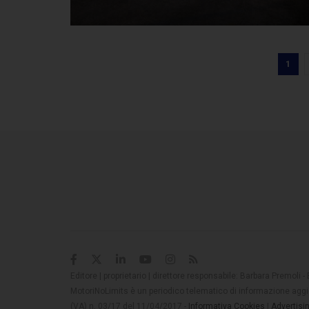
1
Editore | proprietario | direttore responsabile: Barbara Premoli -
MotoriNoLimits è un periodico telematico di informazione aggio
(VA) n. 03/17 del 11/04/2017 -
Informativa Cookies
|
Advertisi