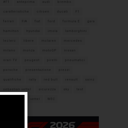
#F1
anteprima
audi
brembo
caratteristiche
citroen
ducati
F1
ferrari
FIA
fiat
ford
formula E
gara
hamilton
hyundai
imola
lamborghini
leclerc
libere
mclaren
mercedes
milano
monza
motoGP
nissan
orari TV
peugeot
pirelli
pneumatici
porsche
presentazione
prezzi
qualifiche
rally
red bull
renault
sainz
sebastian vettel
sicurezza
sky
test
verstappen
vettel
WEC