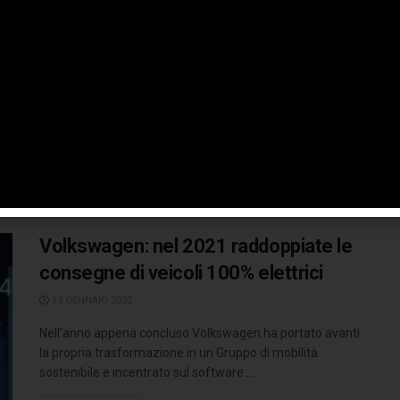
e un programma speciale
25 MAGGIO 2022
In anticipo rispetto all’arrivo ufficiale nelle concessionarie,
i primi tre esemplari di Tonale Edizione Speciale sono
stati consegnati ad altrettanti ...
LEGGI TUTTO
Volkswagen: nel 2021 raddoppiate le
consegne di veicoli 100% elettrici
13 GENNAIO 2022
Nell'anno appena concluso Volkswagen ha portato avanti
la propria trasformazione in un Gruppo di mobilità
sostenibile e incentrato sul software ...