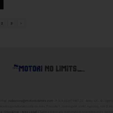
2
3
 Email:
redazione@motorinolimits.com
- P. IVA 03397990122 - Anno XIII - © Copyrigh
rnato quotidianamente su auto, Formula 1, motorsport, moto, turismo, stili di vita
ng
|
Disclaimer
|
Note Legali
| Tutto il materiale contenuto in MotoriNoLimits (Mot