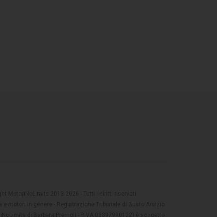
t MotoriNoLimits 2013-2026 - Tutti i diritti riservati
 e motori in genere - Registrazione Tribunale di Busto Arsizio
oriNoLimits di Barbara Premoli - P.IVA 03397990122) è soggetto