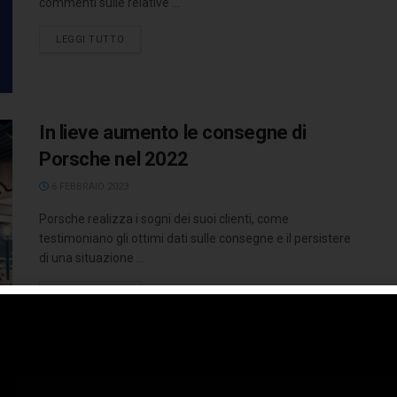
commenti sulle relative ...
LEGGI TUTTO
In lieve aumento le consegne di
Porsche nel 2022
6 FEBBRAIO 2023
Porsche realizza i sogni dei suoi clienti, come
testimoniano gli ottimi dati sulle consegne e il persistere
di una situazione ...
LEGGI TUTTO
Alfa Romeo Tonale: prime consegne