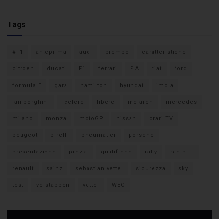
Tags
#F1
anteprima
audi
brembo
caratteristiche
citroen
ducati
F1
ferrari
FIA
fiat
ford
formula E
gara
hamilton
hyundai
imola
lamborghini
leclerc
libere
mclaren
mercedes
milano
monza
motoGP
nissan
orari TV
peugeot
pirelli
pneumatici
porsche
presentazione
prezzi
qualifiche
rally
red bull
renault
sainz
sebastian vettel
sicurezza
sky
test
verstappen
vettel
WEC