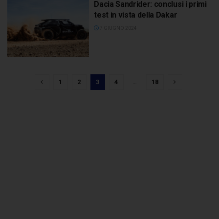
Dacia Sandrider: conclusi i primi
test in vista della Dakar
7 GIUGNO 2024
1
2
3
4
…
18