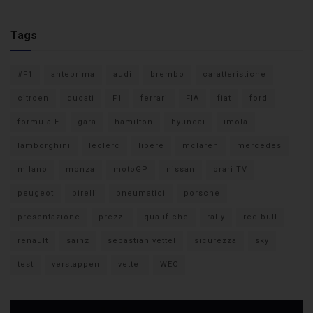
Tags
#F1
anteprima
audi
brembo
caratteristiche
citroen
ducati
F1
ferrari
FIA
fiat
ford
formula E
gara
hamilton
hyundai
imola
lamborghini
leclerc
libere
mclaren
mercedes
milano
monza
motoGP
nissan
orari TV
peugeot
pirelli
pneumatici
porsche
presentazione
prezzi
qualifiche
rally
red bull
renault
sainz
sebastian vettel
sicurezza
sky
test
verstappen
vettel
WEC