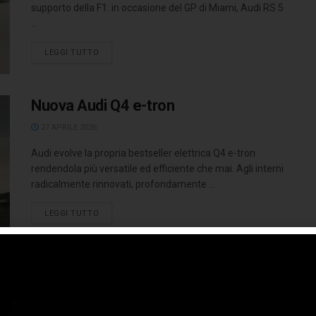
supporto della F1: in occasione del GP di Miami, Audi RS 5
...
LEGGI TUTTO
Nuova Audi Q4 e-tron
27 APRILE 2026
Audi evolve la propria bestseller elettrica Q4 e-tron
rendendola più versatile ed efficiente che mai. Agli interni
radicalmente rinnovati, profondamente ...
LEGGI TUTTO
Oggi Rozzano ricorda Michele