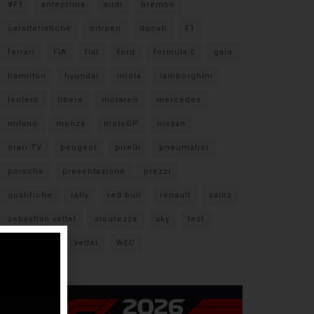
#F1
anteprima
audi
brembo
caratteristiche
citroen
ducati
F1
ferrari
FIA
fiat
ford
formula E
gara
hamilton
hyundai
imola
lamborghini
leclerc
libere
mclaren
mercedes
milano
monza
motoGP
nissan
orari TV
peugeot
pirelli
pneumatici
porsche
presentazione
prezzi
qualifiche
rally
red bull
renault
sainz
sebastian vettel
sicurezza
sky
test
verstappen
vettel
WEC