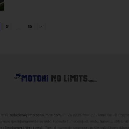
3
…
50
 Email:
redazione@motorinolimits.com
- P. IVA 03397990122 - Anno XIII - © Copyrigh
rnato quotidianamente su auto, Formula 1, motorsport, moto, turismo, stili di vita
ng
|
Disclaimer
|
Note Legali
| Tutto il materiale contenuto in MotoriNoLimits (Mot