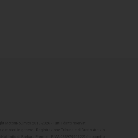
t MotoriNoLimits 2013-2026 - Tutti i diritti riservati
 e motori in genere - Registrazione Tribunale di Busto Arsizio
oriNoLimits di Barbara Premoli - P.IVA 03397990122) è soggetto