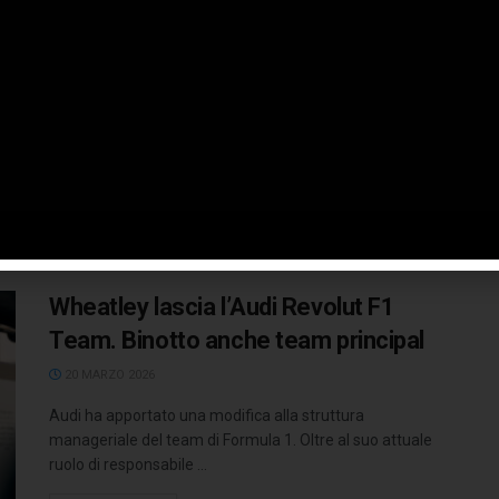
Alboreto
18 APRILE 2026
A 25 anni dalla sua scomparsa (sembra incredibile, il
tempo da quel maledetto 25 aprile 2001 per chi gli vuole
...
LEGGI TUTTO
Wheatley lascia l’Audi Revolut F1
Team. Binotto anche team principal
20 MARZO 2026
Audi ha apportato una modifica alla struttura
manageriale del team di Formula 1. Oltre al suo attuale
ruolo di responsabile ...