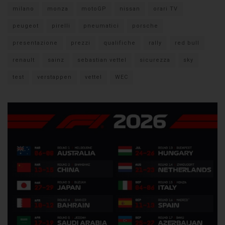
milano
monza
motoGP
nissan
orari TV
peugeot
pirelli
pneumatici
porsche
presentazione
prezzi
qualifiche
rally
red bull
renault
sainz
sebastian vettel
sicurezza
sky
test
verstappen
vettel
WEC