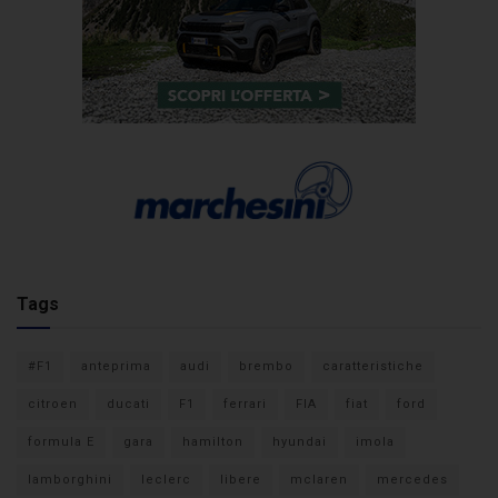
Tags
#F1
anteprima
audi
brembo
caratteristiche
citroen
ducati
F1
ferrari
FIA
fiat
ford
formula E
gara
hamilton
hyundai
imola
lamborghini
leclerc
libere
mclaren
mercedes