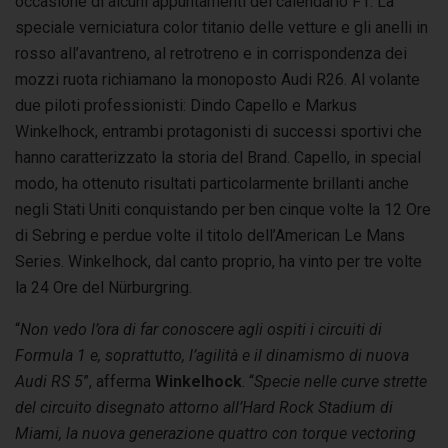
occasione di alcuni appuntamenti del calendario F1. La
speciale verniciatura color titanio delle vetture e gli anelli in
rosso all’avantreno, al retrotreno e in corrispondenza dei
mozzi ruota richiamano la monoposto Audi R26. Al volante
due piloti professionisti: Dindo Capello e Markus
Winkelhock, entrambi protagonisti di successi sportivi che
hanno caratterizzato la storia del Brand. Capello, in special
modo, ha ottenuto risultati particolarmente brillanti anche
negli Stati Uniti conquistando per ben cinque volte la 12 Ore
di Sebring e perdue volte il titolo dell’American Le Mans
Series. Winkelhock, dal canto proprio, ha vinto per tre volte
la 24 Ore del Nürburgring.
“
Non vedo l’ora di far conoscere agli ospiti i circuiti di
Formula 1 e, soprattutto, l’agilità e il dinamismo di nuova
Audi RS 5
”, afferma
Winkelhock
. “
Specie nelle curve strette
del circuito disegnato attorno all’Hard Rock Stadium di
Miami, la nuova generazione quattro con torque vectoring