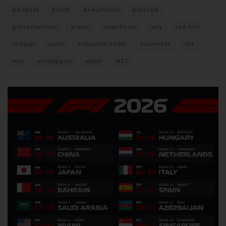
peugeot
pirelli
pneumatici
porsche
presentazione
prezzi
qualifiche
rally
red bull
renault
sainz
sebastian vettel
sicurezza
sky
test
verstappen
vettel
WEC