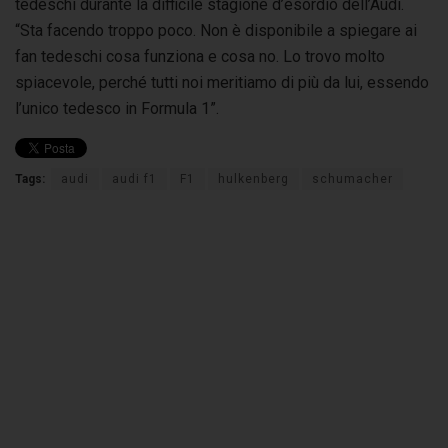
tedeschi durante la difficile stagione d’esordio dell’Audi.
“Sta facendo troppo poco. Non è disponibile a spiegare ai
fan tedeschi cosa funziona e cosa no. Lo trovo molto
spiacevole, perché tutti noi meritiamo di più da lui, essendo
l’unico tedesco in Formula 1”.
Tags:
audi
audi f1
F1
hulkenberg
schumacher