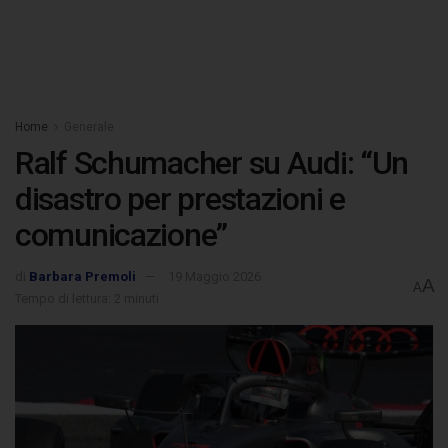
Home
Generale
Ralf Schumacher su Audi: “Un
disastro per prestazioni e
comunicazione”
di
Barbara Premoli
19 Maggio 2026
A
A
Tempo di lettura: 2 minuti