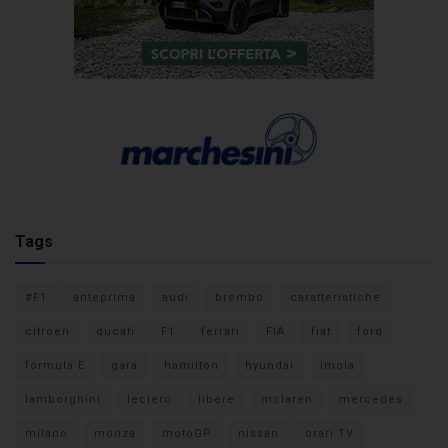
Tags
#F1
anteprima
audi
brembo
caratteristiche
citroen
ducati
F1
ferrari
FIA
fiat
ford
formula E
gara
hamilton
hyundai
imola
lamborghini
leclerc
libere
mclaren
mercedes
milano
monza
motoGP
nissan
orari TV