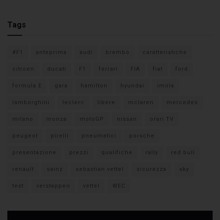
Tags
#F1
anteprima
audi
brembo
caratteristiche
citroen
ducati
F1
ferrari
FIA
fiat
ford
formula E
gara
hamilton
hyundai
imola
lamborghini
leclerc
libere
mclaren
mercedes
milano
monza
motoGP
nissan
orari TV
peugeot
pirelli
pneumatici
porsche
presentazione
prezzi
qualifiche
rally
red bull
renault
sainz
sebastian vettel
sicurezza
sky
test
verstappen
vettel
WEC