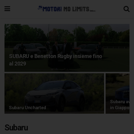
SUBARU e Benetton Rugby insieme fino
al 2029
Subaru avvia
Subaru Uncharted
in Giappon
Subaru