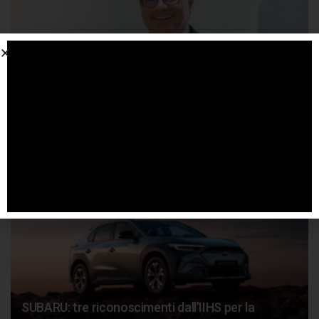
Nicola Torregiani nuovo Presidente e CEO di
Subaru Benelux
31 MARZO 2025
SUBARU: tre riconoscimenti dall’IIHS per la