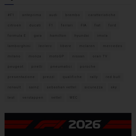
#F1
anteprima
audi
brembo
caratteristiche
citroen
ducati
F1
ferrari
FIA
fiat
ford
formula E
gara
hamilton
hyundai
imola
lamborghini
leclerc
libere
mclaren
mercedes
milano
monza
motoGP
nissan
orari TV
peugeot
pirelli
pneumatici
porsche
presentazione
prezzi
qualifiche
rally
red bull
renault
sainz
sebastian vettel
sicurezza
sky
test
verstappen
vettel
WEC