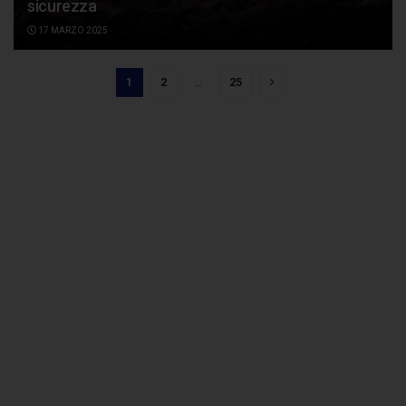
sicurezza
17 MARZO 2025
1
2
…
25