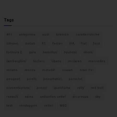
Tags
#F1
anteprima
audi
brembo
caratteristiche
citroen
ducati
F1
ferrari
FIA
fiat
ford
formula E
gara
hamilton
hyundai
imola
lamborghini
leclerc
libere
mclaren
mercedes
milano
monza
motoGP
nissan
orari TV
peugeot
pirelli
pneumatici
porsche
presentazione
prezzi
qualifiche
rally
red bull
renault
sainz
sebastian vettel
sicurezza
sky
test
verstappen
vettel
WEC