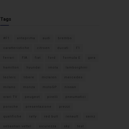
Tags
#F1
anteprima
audi
brembo
caratteristiche
citroen
ducati
F1
ferrari
FIA
fiat
ford
formula E
gara
hamilton
hyundai
imola
lamborghini
leclerc
libere
mclaren
mercedes
milano
monza
motoGP
nissan
orari TV
peugeot
pirelli
pneumatici
porsche
presentazione
prezzi
qualifiche
rally
red bull
renault
sainz
sebastian vettel
sicurezza
sky
test