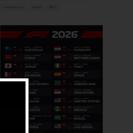
verstappen
vettel
WEC