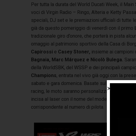
Per tutta la durata del World Ducati Week, il Main
voci di Virgin Radio – Ringo, Alteria e Ketty Passa
speciali, DJ set e le premiazioni ufficiali di tutt
già da questo pomeriggio di venerdì con il primo
tradizionale giro d’onore, che porterà in pista alcun
omaggio al patrimonio sportivo della Casa di Bor
Capirossi
e
Casey Stoner,
insieme ai campioni 
Bagnaia, Marc Márquez e Nicolò Bulega.
Saran
della WorldSBK, del WSSP e dei principali campiona
Champions
, entrata nel vivo già oggi con la pres
sabato e gara domenica. Basate sulla prestigios
racing, le moto saranno personalizzate con le livre
incisa al laser con il nome del modello, il logo de
corrispondente al numero di pilota.
Il World Du
racing, che