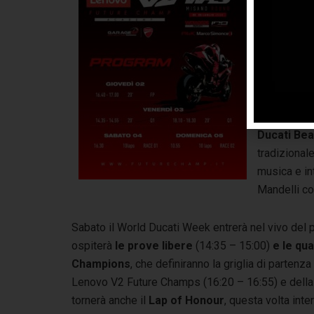
Future Ch
scoprire e f
domani, e l
Panigale V4.
più amati da
di Misano, p
Romagnola f
Ducati Bea
tradizional
musica e in
Mandelli co
Sabato il World Ducati Week entrerà nel vivo del 
ospiterà
le prove libere
(14:35 – 15:00)
e le qua
Champions
, che definiranno la griglia di partenza
Lenovo V2 Future Champs (16:20 – 16:55) e della V
tornerà anche il
Lap of Honour
, questa volta int