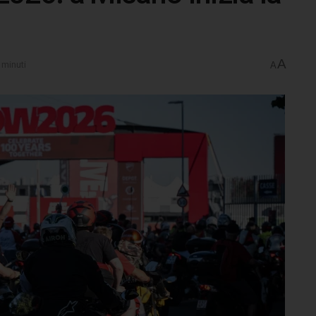
A
 minuti
A