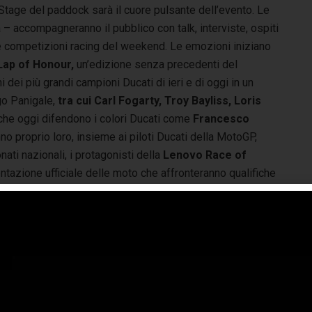
 Stage del paddock sarà il cuore pulsante dell’evento. Le
 – accompagneranno il pubblico con talk, interviste, ospiti
e le competizioni racing del weekend. Le emozioni iniziano
Lap of Honour,
un’edizione senza precedenti del
i dei più grandi campioni Ducati di ieri e di oggi in un
go Panigale,
tra cui Carl Fogarty, Troy Bayliss, Loris
che oggi difendono i colori Ducati come
Francesco
no proprio loro, insieme ai piloti Ducati della MotoGP,
ti nazionali, i protagonisti della
Lenovo Race of
entazione ufficiale delle moto che affronteranno qualifiche
a
Panigale V4 Tricolore
e allestite in configurazione
e dei rispettivi piloti e impreziosite dalla testa di sterzo
l pilota e il numero progressivo dell’esemplare,
cati Week 2026 conferma così la sua forte vocazione
 si esprimerà anche attraverso le gare della
Lenovo V2