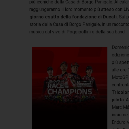
più iconiche della Casa di Borgo Panigale. Al calar
raggiungeranno il loro momento più atteso con
Li
giorno esatto della fondazione di Ducati.
Sul p
storia della Casa di Borgo Panigale, in un raccon
musica dal vivo di Poggipollini e della sua band.
Domenica
edizione
più spet
alle ore 
MotoGP, 
confronta
Tricolor
pilota
. 
Marc Má
insieme 
Enduro V