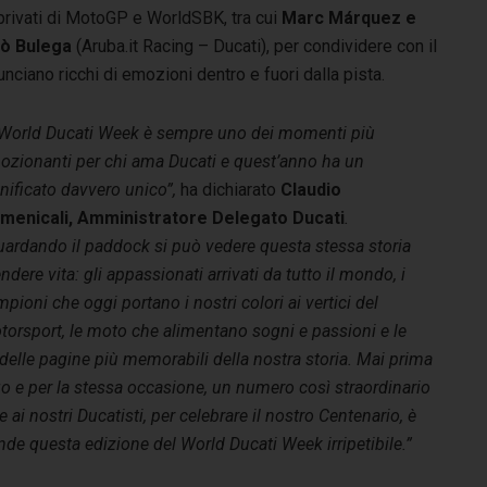
 e privati di MotoGP e WorldSBK, tra cui
Marc Márquez e
lò Bulega
(Aruba.it Racing – Ducati), per condividere con il
nciano ricchi di emozioni dentro e fuori dalla pista.
l World Ducati Week è sempre uno dei momenti più
ozionanti per chi ama Ducati e quest’anno ha un
nificato davvero unico”,
ha dichiarato
Claudio
menicali, Amministratore Delegato Ducati
.
uardando il paddock si può vedere questa stessa storia
ndere vita: gli appassionati arrivati da tutto il mondo, i
pioni che oggi portano i nostri colori ai vertici del
torsport, le moto che alimentano sogni e passioni e le
delle pagine più memorabili della nostra storia. Mai prima
uogo e per la stessa occasione, un numero così straordinario
ai nostri Ducatisti, per celebrare il nostro Centenario, è
de questa edizione del World Ducati Week irripetibile.”