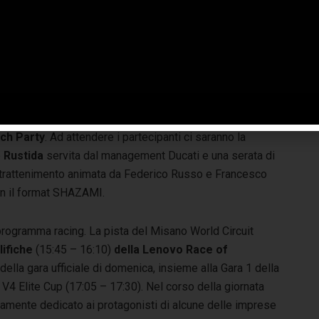
amp Ducati Academy
, il progetto sportivo pensato per
ar crescere giovani talenti e prepararli alle competizioni di
a
V4 Elite Cup
, dedicata ai piloti amatori possessori di
 A chiudere la giornata di venerdì sarà poi uno dei rituali
i Ducatisti: la
parata
, che dopo un giro di pista sul circuito
orterà migliaia di Ducati lungo le strade della Riviera
ino al Samsara Beach di Riccione, dove prenderà il via il
ch Party
. Ad attendere i partecipanti ci saranno la
e
Rustida
servita dal management Ducati e una serata di
trattenimento animata da Federico Russo e Francesco
n il format SHAZAMI.
programma racing. La pista del Misano World Circuit
lifiche
(15:45 – 16:10)
della Lenovo Race of
 della gara ufficiale di domenica, insieme alla Gara 1 della
4 Elite Cup (17:05 – 17:30). Nel corso della giornata
eramente dedicato ai protagonisti di alcune delle imprese