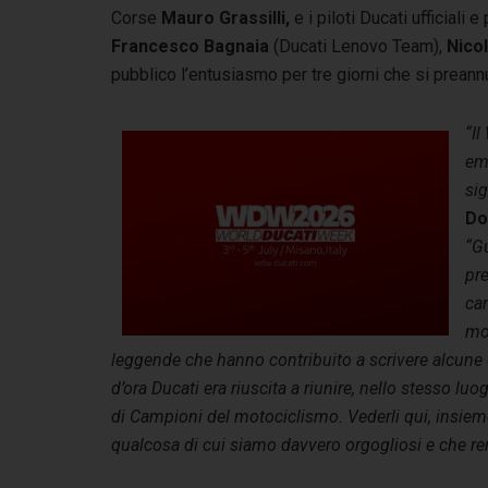
Corse
Mauro Grassilli,
e i piloti Ducati ufficiali
Francesco Bagnaia
(Ducati Lenovo Team),
Nico
pubblico l’entusiasmo per tre giorni che si preannu
“I
em
sig
Do
“G
pre
cam
mo
leggende che hanno contribuito a scrivere alcune 
d’ora Ducati era riuscita a riunire, nello stesso l
di Campioni del motociclismo. Vederli qui, insieme 
qualcosa di cui siamo davvero orgogliosi e che ren