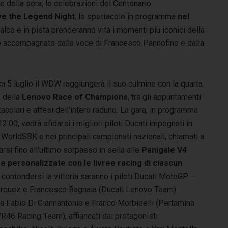
e della sera, le celebrazioni del Centenario
ve the Legend Night
, lo spettacolo in programma
nel
alco e in pista prenderanno vita i momenti più iconici della
to accompagnato dalla voce di Francesco Pannofino e dalla
 5 luglio il WDW raggiungerà il suo culmine con la quarta
 della
Lenovo Race of Champions
, tra gli appuntamenti
tacolari e attesi dell’intero raduno. La gara, in programma
12:00, vedrà sfidarsi i migliori piloti Ducati impegnati in
WorldSBK e nei principali campionati nazionali, chiamati a
rsi fino all’ultimo sorpasso in sella alle
Panigale V4
e personalizzate con le livree racing di ciascun
A contendersi la vittoria saranno i piloti Ducati MotoGP –
rquez e Francesco Bagnaia (Ducati Lenovo Team)
a Fabio Di Giannantonio e Franco Morbidelli (Pertamina
R46 Racing Team), affiancati dai protagonisti