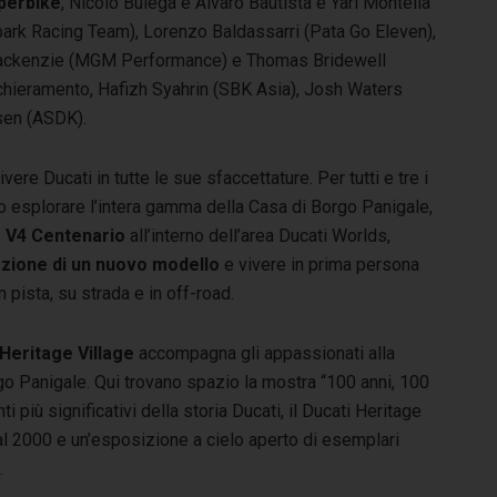
perbike
, Nicolò Bulega e Álvaro Bautista e Yari Montella
park Racing Team), Lorenzo Baldassarri (Pata Go Eleven),
 Mackenzie (MGM Performance) e Thomas Bridewell
chieramento, Hafizh Syahrin (SBK Asia), Josh Waters
bsen (ASDK).
ere Ducati in tutte le sue sfaccettature. Per tutti e tre i
no esplorare l’intera gamma della Casa di Borgo Panigale,
a V4
Centenario
all’interno dell’area Ducati Worlds,
azione di un nuovo modello
e vivere in prima persona
 pista, su strada e in off-road.
’Heritage Village
accompagna gli appassionati alla
go Panigale. Qui trovano spazio la mostra “100 anni, 100
 più significativi della storia Ducati, il Ducati Heritage
 al 2000 e un’esposizione a cielo aperto di esemplari
.