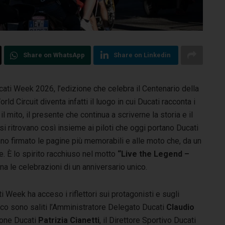
Share on WhatsApp
Share on Linkedin
ucati Week 2026, l’edizione che celebra il Centenario della
ld Circuit diventa infatti il luogo in cui Ducati racconta i
l mito, il presente che continua a scriverne la storia e il
si ritrovano così insieme ai piloti che oggi portano Ducati
nno firmato le pagine più memorabili e alle moto che, da un
. È lo spirito racchiuso nel motto
“Live the Legend –
a le celebrazioni di un anniversario unico.
Week ha acceso i riflettori sui protagonisti e sugli
lco sono saliti l’Amministratore Delegato Ducati
Claudio
ione Ducati
Patrizia Cianetti
, il Direttore Sportivo Ducati