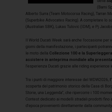
della
Su
(Barni S
Alberto Surra (Team Motocorsa Racing), Tarran
(Superbike Advocates Racing). A completare lo s
(Australian SBK), Lukas Tulovic (IDM), e Pj Jaco
Il World Ducati Week sarà anche l’occasione per viv
giorni della manifestazione, i partecipanti potran
le moto della
Collezione 100 e la Superlegger
assistere in anteprima mondiale alla present
l’esperienza Ducati grazie alle riding experience in
Tra i punti di maggiore interesse del WDW2026,
l
scoperta del patrimonio storico della Casa di Bor
Storie, una Leggenda”, che ripercorre i 100 momenti
Contest dedicato ai modelli stradali prodotti fino
d’epoca provenienti direttamente dalla community