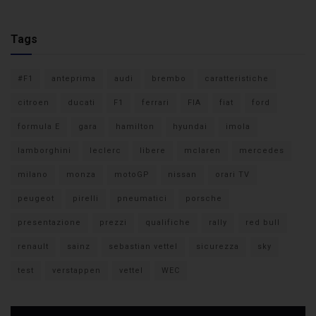
Tags
#F1
anteprima
audi
brembo
caratteristiche
citroen
ducati
F1
ferrari
FIA
fiat
ford
formula E
gara
hamilton
hyundai
imola
lamborghini
leclerc
libere
mclaren
mercedes
milano
monza
motoGP
nissan
orari TV
peugeot
pirelli
pneumatici
porsche
presentazione
prezzi
qualifiche
rally
red bull
renault
sainz
sebastian vettel
sicurezza
sky
test
verstappen
vettel
WEC