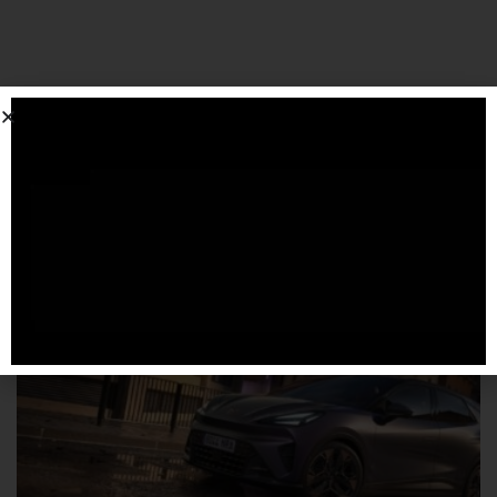
SPONSORIZZATO DA ADSENSE
Articoli
correlati