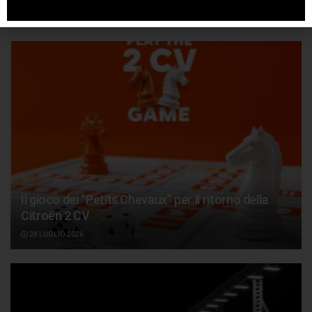
Articoli
correlati
Il gioco dei “Petits Chevaux” per il ritorno della
Citroën 2 CV
28 LUGLIO 2026