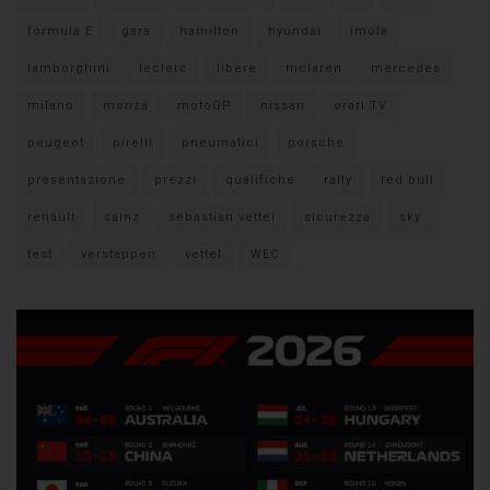
formula E
gara
hamilton
hyundai
imola
lamborghini
leclerc
libere
mclaren
mercedes
milano
monza
motoGP
nissan
orari TV
peugeot
pirelli
pneumatici
porsche
presentazione
prezzi
qualifiche
rally
red bull
renault
sainz
sebastian vettel
sicurezza
sky
test
verstappen
vettel
WEC