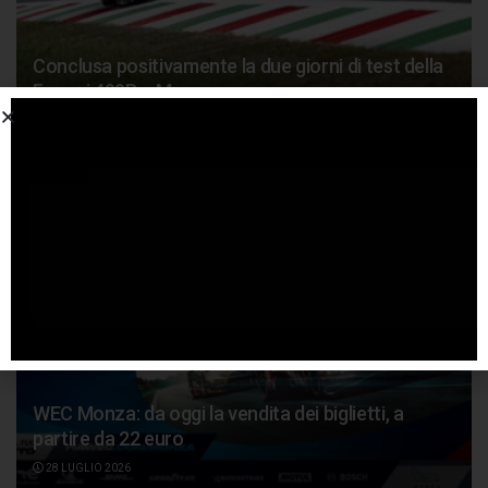
Conclusa positivamente la due giorni di test della
Ferrari 499P a Monza
31 LUGLIO 2026
WEC Monza: da oggi la vendita dei biglietti, a
partire da 22 euro
28 LUGLIO 2026