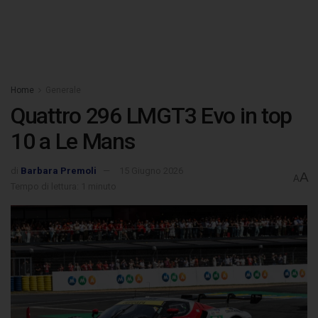
Home
Generale
Quattro 296 LMGT3 Evo in top
10 a Le Mans
di
Barbara Premoli
15 Giugno 2026
A
A
Tempo di lettura: 1 minuto