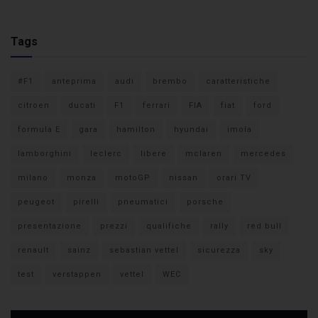
Tags
#F1
anteprima
audi
brembo
caratteristiche
citroen
ducati
F1
ferrari
FIA
fiat
ford
formula E
gara
hamilton
hyundai
imola
lamborghini
leclerc
libere
mclaren
mercedes
milano
monza
motoGP
nissan
orari TV
peugeot
pirelli
pneumatici
porsche
presentazione
prezzi
qualifiche
rally
red bull
renault
sainz
sebastian vettel
sicurezza
sky
test
verstappen
vettel
WEC