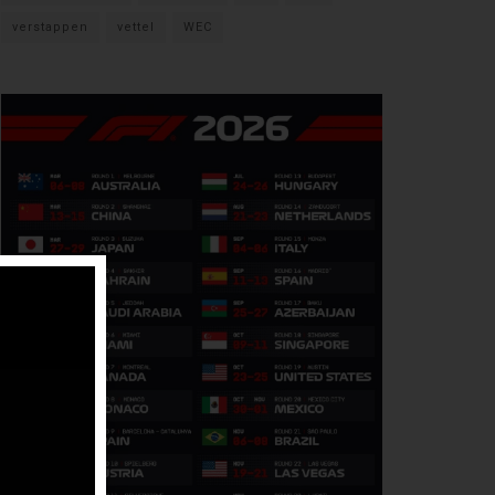
verstappen
vettel
WEC