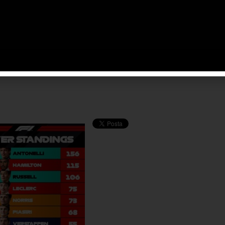
calendario dal punto di vista tecnico e i dati raccolti nel
i per tutti i team. Adesso il Mondiale si sposta in
equilibri di questa stagione che si sta rivelando sempre più