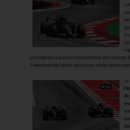
se
cir
ha
qua
la 
spi
ris
considerata una pista fondamentale per valutare il
il weekend ha fornito indicazioni molto interessant
La 
l’
de
tea
at
qu
An