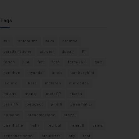
Tags
#F1
anteprima
audi
brembo
caratteristiche
citroen
ducati
F1
ferrari
FIA
fiat
ford
formula E
gara
hamilton
hyundai
imola
lamborghini
leclerc
libere
mclaren
mercedes
milano
monza
motoGP
nissan
orari TV
peugeot
pirelli
pneumatici
porsche
presentazione
prezzi
qualifiche
rally
red bull
renault
sainz
sebastian vettel
sicurezza
sky
test