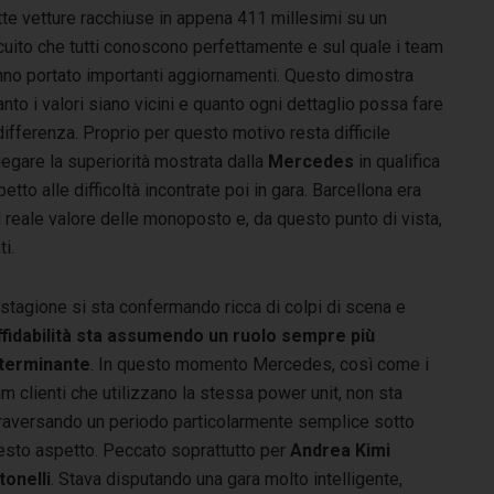
tte vetture racchiuse in appena 411 millesimi su un
cuito che tutti conoscono perfettamente e sul quale i team
nno portato importanti aggiornamenti. Questo dimostra
nto i valori siano vicini e quanto ogni dettaglio possa fare
differenza. Proprio per questo motivo resta difficile
egare la superiorità mostrata dalla
Mercedes
in qualifica
petto alle difficoltà incontrate poi in gara. Barcellona era
 reale valore delle monoposto e, da questo punto di vista,
i.
stagione si sta confermando ricca di colpi di scena e
affidabilità sta assumendo un ruolo sempre più
terminante
. In questo momento Mercedes, così come i
m clienti che utilizzano la stessa power unit, non sta
traversando un periodo particolarmente semplice sotto
esto aspetto. Peccato soprattutto per
Andrea Kimi
tonelli
. Stava disputando una gara molto intelligente,