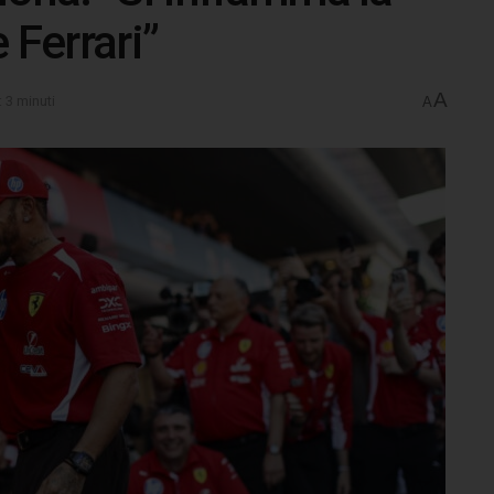
 Ferrari”
A
: 3 minuti
A