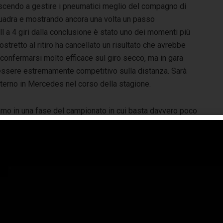
uscendo a gestire i pneumatici meglio del compagno di
uadra e mostrando ancora una volta un passo
 a 4 giri dalla conclusione è stato uno dei momenti più
ostretto al ritiro ha cancellato un risultato che avrebbe
confermarsi molto efficace sul giro secco, ma in gara
r essere estremamente competitivo sulla distanza. Sarà
nterno in Mercedes nel corso della stagione.
amo in una fase del campionato in cui basta davvero poco
 cambiare il risultato di una gara o addirittura influenzare
classifica mondiale. Per questo motivo ritengo che la
ida tra Ferrari e Mercedes
sia destinata ad accendersi
teriormente nelle prossime settimane. Weekend più
mplicato invece per
McLaren
. Pur mostrando segnali di
scita in qualifica, il team non è riuscito a esprimere lo
sso livello di competitività visto in altre occasioni e resta
ora alla ricerca della continuità necessaria per inserirsi