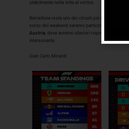
stabilmente nella lotta al vertice.
Barcellona resta uno dei circuiti più importanti del 
corso del weekend saranno particolarmente prezios
Austria
, dove avremo ulteriori risposte sui reali 
interessante.
Gian Carlo Minardi