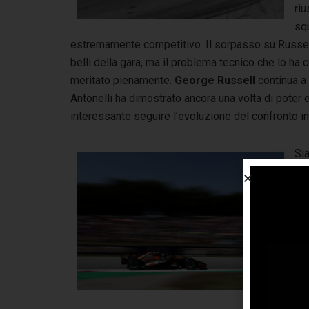
ri
sq
estremamente competitivo. Il sorpasso su Russell
belli della gara, ma il problema tecnico che lo ha c
meritato pienamente.
George Russell
continua a 
Antonelli ha dimostrato ancora una volta di pote
interessante seguire l’evoluzione del confronto i
Si
per
la 
sf
ul
co
cre
ste
anc