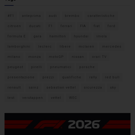
#F1
anteprima
audi
brembo
caratteristiche
citroen
ducati
F1
ferrari
FIA
fiat
ford
formula E
gara
hamilton
hyundai
imola
lamborghini
leclerc
libere
mclaren
mercedes
milano
monza
motoGP
nissan
orari TV
peugeot
pirelli
pneumatici
porsche
presentazione
prezzi
qualifiche
rally
red bull
renault
sainz
sebastian vettel
sicurezza
sky
test
verstappen
vettel
WEC