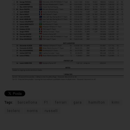
Tags:
barcellona
F1
ferrari
gara
hamilton
kimi
leclerc
norris
russell