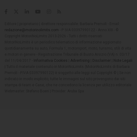
Editore | proprietario | direttore responsabile: Barbara Premoli - Email:
redazione@motorinolimits.com
- P. IVA 03397990122 - Anno XIII - ©
Copyright MotoriNoLimits 2013-2026 - Tutti i diritti riservati
MotoriNoLimits è un periodico telematico di informazione aggiornato
quotidianamente su auto, Formula 1, motorsport, moto, turismo, stili di vita
e motori in genere - Registrazione Tribunale di Busto Arsizio (VA) n. 03/17
del 11/04/2017 -
Informativa Cookies
|
Advertising
|
Disclaimer
|
Note Legali
| Tutto il materiale contenuto in MotoriNoLimits (MotoriNoLimits di Barbara
Premoli - P.IVA 03397990122) è soggetto alle leggi sul Copyright © | Se non
indicato in modo esplicito, tutte le immagini sul sito provengono dai siti
stampa di team e Case, che ne concedono la licenza per utilizzo editoriale
Webmaster: Stefano Boeri | Provider: Aruba Spa