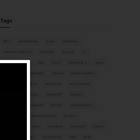
Tags
#F1
anteprima
audi
brembo
caratteristiche
citroen
ducati
F1
ferrari
FIA
fiat
ford
formula E
gara
hamilton
hyundai
imola
lamborghini
leclerc
libere
mclaren
mercedes
milano
monza
motoGP
nissan
orari TV
peugeot
pirelli
pneumatici
porsche
presentazione
prezzi
qualifiche
rally
red bull
renault
sainz
sebastian vettel
sicurezza
sky
test