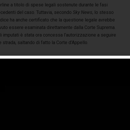
rline a titolo di spese legali sostenute durante le fasi
ecedenti del caso. Tuttavia, secondo
Sky News
, lo stesso
dice ha anche certificato che la questione legale avrebbe
vuto essere esaminata direttamente dalla Corte Suprema.
i imputati è stata ora concessa l’autorizzazione a seguire
e strada, saltando di fatto la Corte d’Appello.
 Corte Suprema prenderà in considerazione le
gomentazioni di Ecclestone, della Formula 1 e della FIA
te a far respingere alcune parti del caso di Massa. L’anno
rso un tribunale ha stabilito che la richiesta di
udizio, sebbene il suo tentativo di essere ufficialmente
ia stato respinto. Massa ha ripetutamente dichiarato che
unale che hanno cospirato per nascondere la verità”, ha
 questa ingiustizia venga corretta. La F1 è il più grande
il più corretto”.