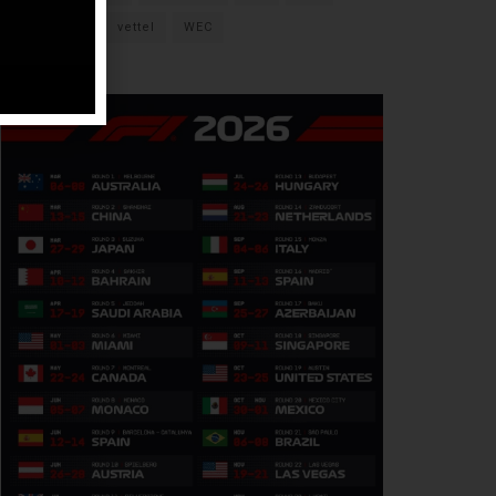
verstappen
vettel
WEC