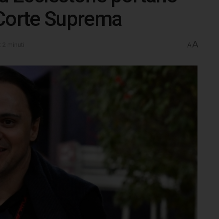
 Corte Suprema
A
: 2 minuti
A