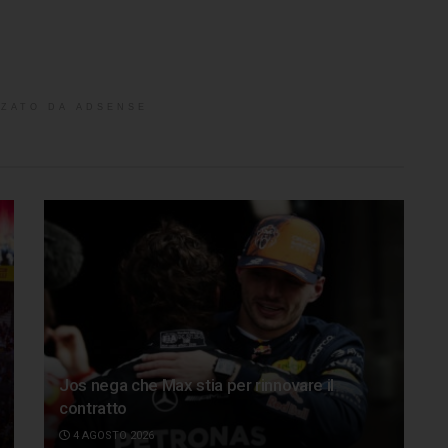
ZATO DA ADSENSE
Jos nega che Max stia per rinnovare il
contratto
4 AGOSTO 2026