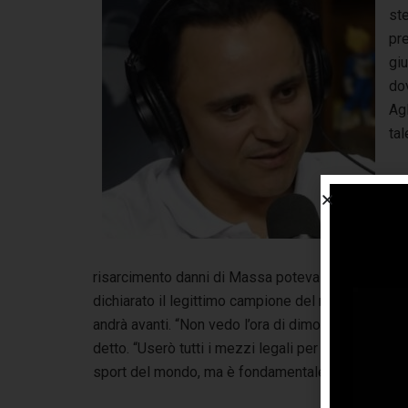
ste
pr
giu
do
Agl
tal
La
ar
vol
sco
risarcimento danni di Massa poteva procedere a gi
dichiarato il legittimo campione del mondo 2008 s
andrà avanti. “Non vedo l’ora di dimostrare in trib
detto. “Userò tutti i mezzi legali per garantire che
sport del mondo, ma è fondamentale che sia anche 