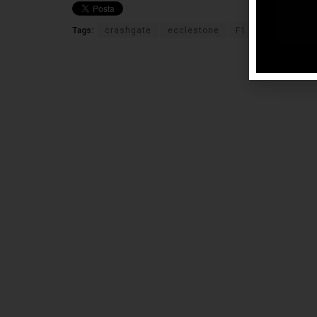
Tags:
crashgate
ecclestone
F1
FIA
mas