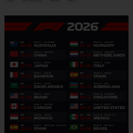
test
verstappen
vettel
WEC