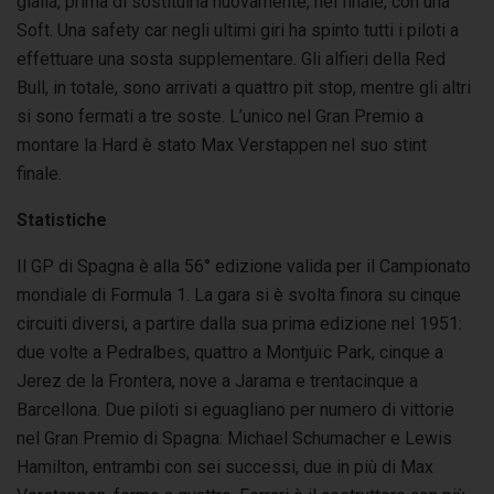
gialla, prima di sostituirla nuovamente, nel finale, con una
Soft. Una safety car negli ultimi giri ha spinto tutti i piloti a
effettuare una sosta supplementare. Gli alfieri della Red
Bull, in totale, sono arrivati a quattro pit stop, mentre gli altri
si sono fermati a tre soste. L’unico nel Gran Premio a
montare la Hard è stato Max Verstappen nel suo stint
finale.
Statistiche
Il GP di Spagna è alla 56° edizione valida per il Campionato
mondiale di Formula 1. La gara si è svolta finora su cinque
circuiti diversi, a partire dalla sua prima edizione nel 1951:
due volte a Pedralbes, quattro a Montjuïc Park, cinque a
Jerez de la Frontera, nove a Jarama e trentacinque a
Barcellona. Due piloti si eguagliano per numero di vittorie
nel Gran Premio di Spagna: Michael Schumacher e Lewis
Hamilton, entrambi con sei successi, due in più di Max