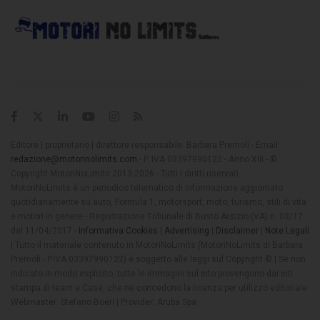
Editore | proprietario | direttore responsabile: Barbara Premoli - Email:
redazione@motorinolimits.com
- P. IVA 03397990122 - Anno XIII - ©
Copyright MotoriNoLimits 2013-2026 - Tutti i diritti riservati
MotoriNoLimits è un periodico telematico di informazione aggiornato
quotidianamente su auto, Formula 1, motorsport, moto, turismo, stili di vita
e motori in genere - Registrazione Tribunale di Busto Arsizio (VA) n. 03/17
del 11/04/2017 -
Informativa Cookies
|
Advertising
|
Disclaimer
|
Note Legali
| Tutto il materiale contenuto in MotoriNoLimits (MotoriNoLimits di Barbara
Premoli - P.IVA 03397990122) è soggetto alle leggi sul Copyright © | Se non
indicato in modo esplicito, tutte le immagini sul sito provengono dai siti
stampa di team e Case, che ne concedono la licenza per utilizzo editoriale
Webmaster: Stefano Boeri | Provider: Aruba Spa