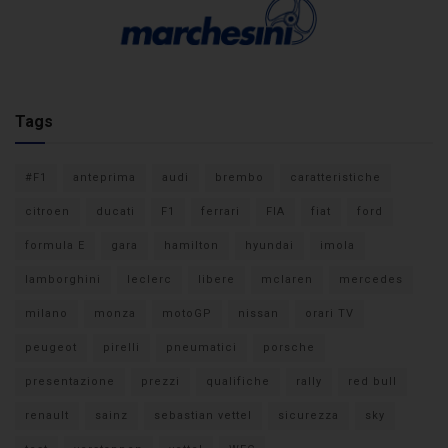
Tags
#F1
anteprima
audi
brembo
caratteristiche
citroen
ducati
F1
ferrari
FIA
fiat
ford
formula E
gara
hamilton
hyundai
imola
lamborghini
leclerc
libere
mclaren
mercedes
milano
monza
motoGP
nissan
orari TV
peugeot
pirelli
pneumatici
porsche
presentazione
prezzi
qualifiche
rally
red bull
renault
sainz
sebastian vettel
sicurezza
sky