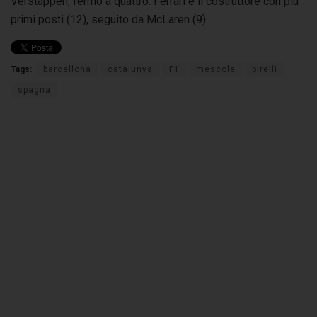
Verstappen, fermo a quattro. Ferrari è il costruttore con più
primi posti (12), seguito da McLaren (9).
Tags:
barcellona
catalunya
F1
mescole
pirelli
spagna