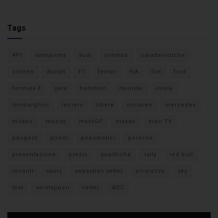
Tags
#F1
anteprima
audi
brembo
caratteristiche
citroen
ducati
F1
ferrari
FIA
fiat
ford
formula E
gara
hamilton
hyundai
imola
lamborghini
leclerc
libere
mclaren
mercedes
milano
monza
motoGP
nissan
orari TV
peugeot
pirelli
pneumatici
porsche
presentazione
prezzi
qualifiche
rally
red bull
renault
sainz
sebastian vettel
sicurezza
sky
test
verstappen
vettel
WEC