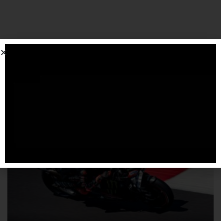
SPONSORIZZATO DA ADSENSE
Articoli
correlati