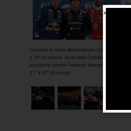
del
e a
Bul
die
un 
pre
concluse in modo deludente per la Haas, con Este
e 19° posizione, divisi dalla Cadillac di Sergio Pere
posizione, mentre Fernando Alonso e Lance Stroll c
21° e 22° posizione.