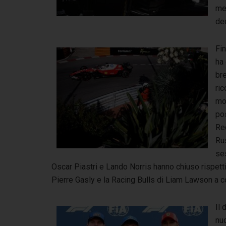
me
de
Fin
ha 
bre
ric
mo
pos
Re
Rus
ses
Oscar Piastri e Lando Norris hanno chiuso rispetti
Pierre Gasly e la Racing Bulls di Liam Lawson a c
Il
nu