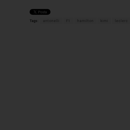
Tags:
antonelli
F1
hamilton
kimi
leclerc