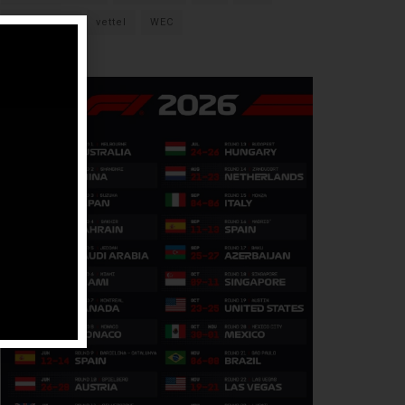
verstappen
vettel
WEC