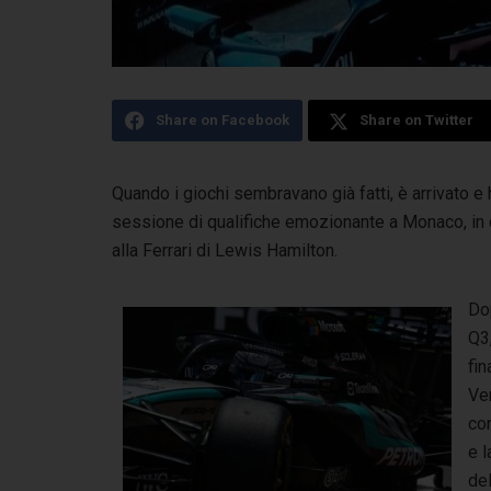
Share on Facebook
Share on Twitter
Quando i giochi sembravano già fatti, è arrivato e h
sessione di qualifiche emozionante a Monaco,
in
alla Ferrari di Lewis Hamilton.
Dop
Q3
fin
Ve
co
e l
del