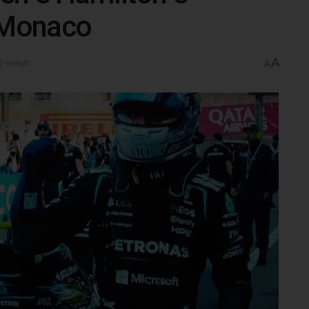
a Monaco
A
2 minuti
A