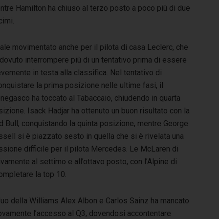
ntre Hamilton ha chiuso al terzo posto a poco più di due
cimi.
ale movimentato anche per il pilota di casa Leclerc, che
dovuto interrompere più di un tentativo prima di essere
vemente in testa alla classifica. Nel tentativo di
onquistare la prima posizione nelle ultime fasi, il
negasco ha toccato al Tabaccaio, chiudendo in quarta
izione. Isack Hadjar ha ottenuto un buon risultato con la
d Bull, conquistando la quinta posizione, mentre George
sell si è piazzato sesto in quella che si è rivelata una
sione difficile per il pilota Mercedes. Le McLaren di
vamente al settimo e all’ottavo posto, con l’Alpine di
ompletare la top 10.
 duo della Williams Alex Albon e Carlos Sainz ha mancato
ovamente l’accesso al Q3, dovendosi accontentare