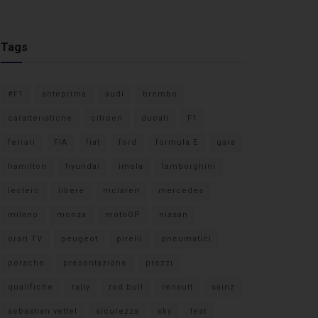
Tags
#F1
anteprima
audi
brembo
caratteristiche
citroen
ducati
F1
ferrari
FIA
fiat
ford
formula E
gara
hamilton
hyundai
imola
lamborghini
leclerc
libere
mclaren
mercedes
milano
monza
motoGP
nissan
orari TV
peugeot
pirelli
pneumatici
porsche
presentazione
prezzi
qualifiche
rally
red bull
renault
sainz
sebastian vettel
sicurezza
sky
test