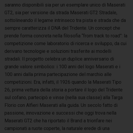
saranno disponibili sia per un esemplare unico di Maserati
GT2, sia per versione da strada Maserati GT2 Stradale,
sottolineando il legame intrinseco tra pista e strada che da
sempre caratterizza il DNA del Tridente. Un concept che
prende forma concreta nella filosofia “from track to road”: la
competizione come laboratorio di ricerca e sviluppo, da cui
derivano tecnologie e soluzioni trasferite ai modelli
stradali. Il progetto celebra un duplice anniversario di
grande valore simbolico: i 100 anni del logo Maserati e i
100 anni dalla prima partecipazione del marchio alle
competizioni. Era, infatti, il 1926 quando la Maserati Tipo
26, prima vettura della storia a portare il logo del Tridente
sul cofano, partecipò e vinse (nella sua classe) alla Targa
Florio con Alfieri Maserati alla guida. Un secolo fatto di
passione, innovazione e successi che oggi trova nella
Maserati GT2 che ha riportato il Brand a trionfare nei
campionati a ruote coperte, la naturale erede di una