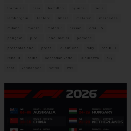
formula E
gara
hamilton
hyundai
imola
lamborghini
leclerc
libere
mclaren
mercedes
milano
monza
motoGP
nissan
orari TV
peugeot
pirelli
pneumatici
porsche
presentazione
prezzi
qualifiche
rally
red bull
renault
sainz
sebastian vettel
sicurezza
sky
test
verstappen
vettel
WEC