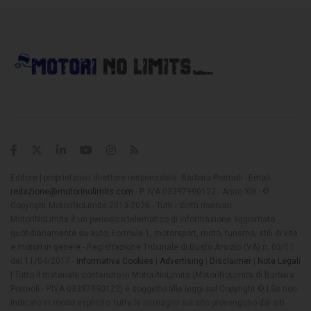
Editore | proprietario | direttore responsabile: Barbara Premoli - Email:
redazione@motorinolimits.com
- P. IVA 03397990122 - Anno XIII - ©
Copyright MotoriNoLimits 2013-2026 - Tutti i diritti riservati
MotoriNoLimits è un periodico telematico di informazione aggiornato
quotidianamente su auto, Formula 1, motorsport, moto, turismo, stili di vita
e motori in genere - Registrazione Tribunale di Busto Arsizio (VA) n. 03/17
del 11/04/2017 -
Informativa Cookies
|
Advertising
|
Disclaimer
|
Note Legali
| Tutto il materiale contenuto in MotoriNoLimits (MotoriNoLimits di Barbara
Premoli - P.IVA 03397990122) è soggetto alle leggi sul Copyright © | Se non
indicato in modo esplicito, tutte le immagini sul sito provengono dai siti