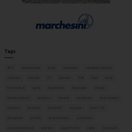
Tags
#F1
anteprima
audi
brembo
caratteristiche
citroen
ducati
F1
ferrari
FIA
fiat
ford
formula E
gara
hamilton
hyundai
imola
lamborghini
leclerc
libere
mclaren
mercedes
milano
monza
motoGP
nissan
orari TV
peugeot
pirelli
pneumatici
porsche
presentazione
prezzi
qualifiche
rally
red bull