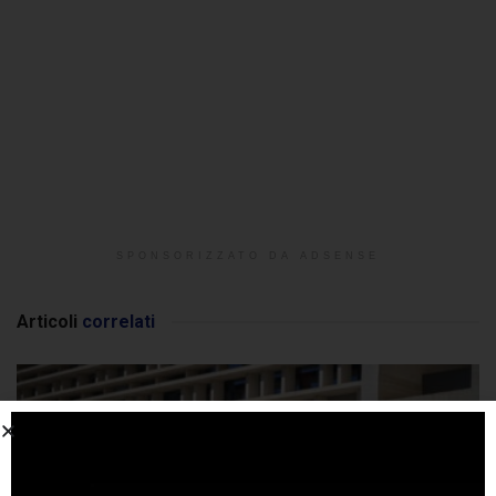
SPONSORIZZATO DA ADSENSE
Articoli
correlati