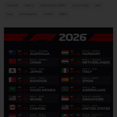
renault
sainz
sebastian vettel
sicurezza
sky
test
verstappen
vettel
WEC