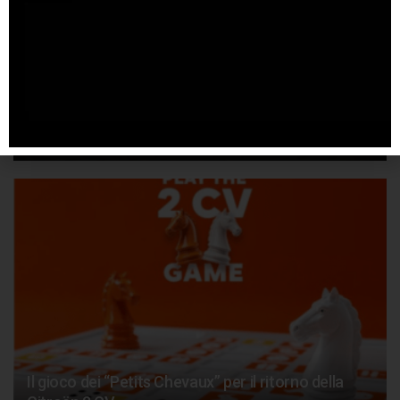
A luglio Leapmotor da record
4 AGOSTO 2026
Il gioco dei “Petits Chevaux” per il ritorno della